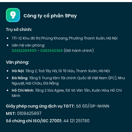
Công ty cổ phần 9Pay
Trụ sở chính:
TT1-12 Khu đô thị Phùng Khoang, Phường Thanh Xuân, Hà Nội
Liên hệ văn phòng:
02422289999
-
0382942368
(Giờ hành chính)
Văn phòng:
Hà Nội
: Tầng 2, Toà Tây Hà, 19 Tố Hữu, Thanh Xuân, Hà Nội
Đà Nẵng
: Tầng 5 Trung tâm Tài chính Quốc tế Việt Nam (IFC), Như
Nguyệt, Hải Châu, Đà Nẵng
Hồ Chí Minh
: Tầng 2 tòa Agrex, 58 Võ Văn Tần, Xuân Hòa, Hồ Chí
Minh
Giấy phép cung ứng dịch vụ TGTT:
Số 60/GP-NHNN
MST:
0108425897
Số chứng chỉ ISO/IEC 27001:
44 121 251780