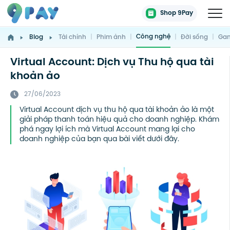
Shop 9Pay
Công nghệ
Blog
Tài chính
|
Phim ảnh
|
|
Đời sống
|
Gam
Virtual Account: Dịch vụ Thu hộ qua tài
khoản ảo
27/06/2023
Virtual Account dịch vụ thu hộ qua tài khoản ảo là một
giải pháp thanh toán hiệu quả cho doanh nghiệp. Khám
phá ngay lợi ích mà Virtual Account mang lại cho
doanh nghiệp của bạn qua bài viết dưới đây.