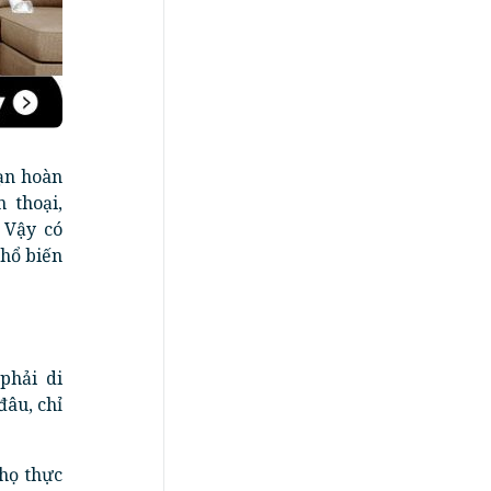
ạn hoàn
 thoại,
 Vậy có
phổ biến
phải di
đâu, chỉ
 họ thực