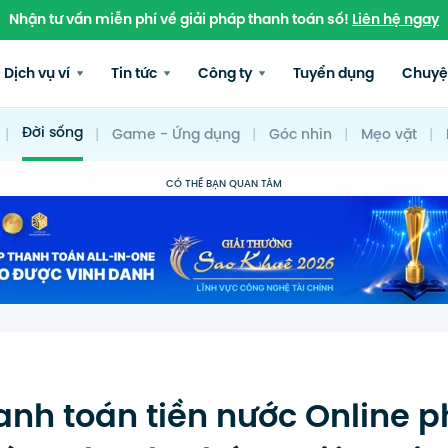
Nhận tư vấn miễn phí về giải pháp thanh toán số!
Liên hệ ngay
Dịch vụ ví
Tin tức
Công ty
Tuyển dụng
Chuyệ
Đời sống
|
|
Game - Ứng dụng
|
Góc nhìn
|
Mẹo vặt
|
CÓ THỂ BẠN QUAN TÂM
anh toán tiền nước Online p