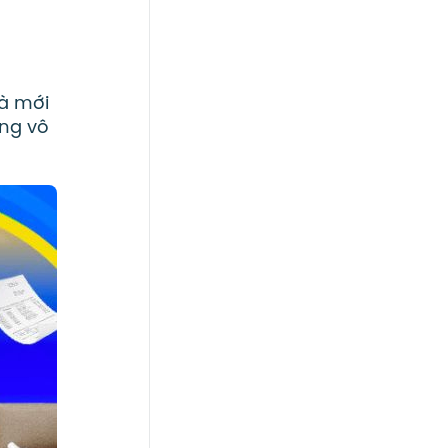
và mới
àng vô