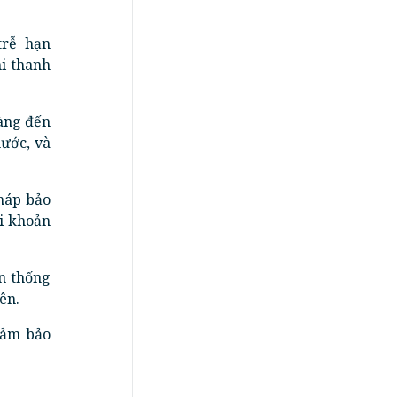
trễ hạn
i thanh
àng đến
nước, và
háp bảo
i khoản
n thống
ên.
đảm bảo