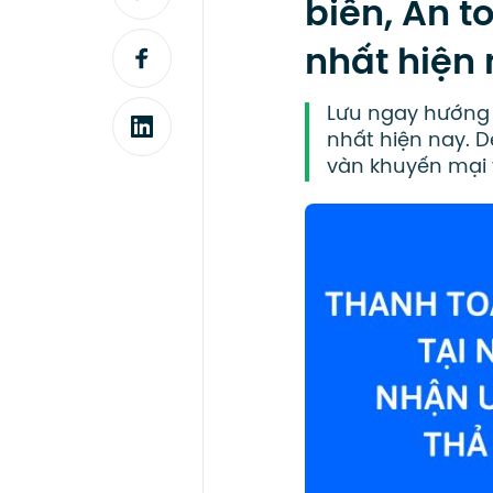
biến, An t
nhất hiện
Lưu ngay hướng d
nhất hiện nay. 
vàn khuyến mại t