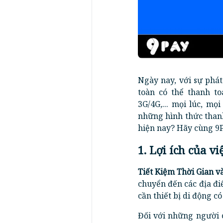
Ngày nay, với sự phá
toàn có thể thanh to
3G/4G,... mọi lúc, m
những hình thức thanh
hiện nay? Hãy cùng 9P
1. Lợi ích của v
Tiết Kiệm Thời Gian v
chuyển đến các địa điể
cần thiết bị di động có
Đối với những người c