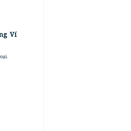
ng Ví
oại.