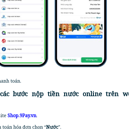
hanh toán.
các bước nộp tiền nước online trên we
ite
Shop.9Pay.vn
.
 toán hóa đơn chọn “
Nước
”.