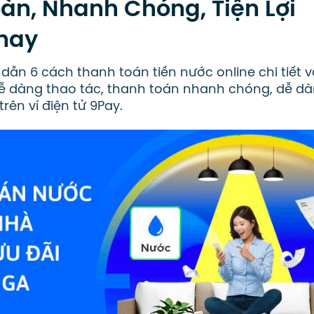
oàn, Nhanh Chóng, Tiện Lợi
 nay
ẫn 6 cách thanh toán tiền nước online chi tiết 
Dễ dàng thao tác, thanh toán nhanh chóng, dễ d
rên ví điện tử 9Pay.