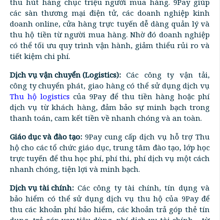
thu hút hàng chục triệu người mua hàng. 9Pay giúp
các sàn thương mại điện tử, các doanh nghiệp kinh
doanh online, cửa hàng trực tuyến dễ dàng quản lý và
thu hộ tiền từ người mua hàng. Nhờ đó doanh nghiệp
có thể tối ưu quy trình vận hành, giảm thiểu rủi ro và
tiết kiệm chi phí.
Dịch vụ vận chuyển (Logistics):
Các công ty vận tải,
công ty chuyển phát, giao hàng có thể sử dụng dịch vụ
Thu hộ logistics
của 9Pay để thu tiền hàng hoặc phí
dịch vụ từ khách hàng, đảm bảo sự minh bạch trong
thanh toán, cam kết tiền về nhanh chóng và an toàn.
Giáo dục và đào tạo:
9Pay cung cấp dịch vụ hỗ trợ Thu
hộ cho các tổ chức giáo dục, trung tâm đào tạo, lớp học
trực tuyến để thu học phí, phí thi, phí dịch vụ một cách
nhanh chóng, tiện lợi và minh bạch.
Dịch vụ tài chính:
Các công ty tài chính, tín dụng và
bảo hiểm có thể sử dụng dịch vụ thu hộ của 9Pay để
thu các khoản phí bảo hiểm, các khoản trả góp thẻ tín
dụng, trả góp vay tiêu dùng, phí dịch vụ tài chính,... từ