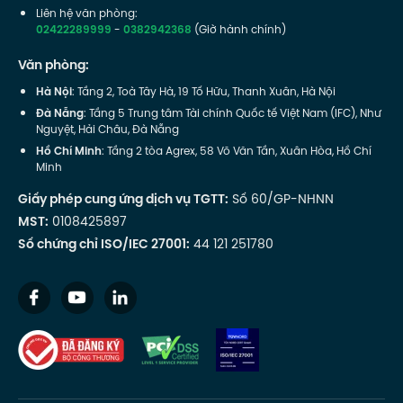
Liên hệ văn phòng:
02422289999
-
0382942368
(Giờ hành chính)
Văn phòng:
Hà Nội
: Tầng 2, Toà Tây Hà, 19 Tố Hữu, Thanh Xuân, Hà Nội
Đà Nẵng
: Tầng 5 Trung tâm Tài chính Quốc tế Việt Nam (IFC), Như
Nguyệt, Hải Châu, Đà Nẵng
Hồ Chí Minh
: Tầng 2 tòa Agrex, 58 Võ Văn Tần, Xuân Hòa, Hồ Chí
Minh
Giấy phép cung ứng dịch vụ TGTT:
Số 60/GP-NHNN
MST:
0108425897
Số chứng chỉ ISO/IEC 27001:
44 121 251780