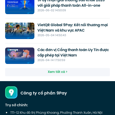
9Pay nhận giải thưởng Sao Khuê 2026
với giải pháp thanh toán All-in-one
2026-06-02 14:50:09
VietQR Global 9Pay: Kết nối thương mại
Việt Nam và khu vực APAC
2026-05-04 14:50:43
Các đơn vị Cổng thanh toán Uy Tín được
cấp phép tại Việt Nam
2026-04-14 17:50:59
Xem tất cả >
Công ty cổ phần 9Pay
Trụ sở chính:
TT1-12 Khu đô thị Phùng Khoang, Phường Thanh Xuân, Hà Nội