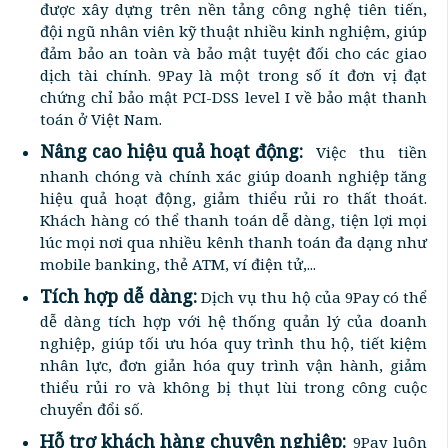
được xây dựng trên nền tảng công nghệ tiên tiến,
đội ngũ nhân viên kỹ thuật nhiều kinh nghiệm, giúp
đảm bảo an toàn và bảo mật tuyệt đối cho các giao
dịch tài chính. 9Pay là một trong số ít đơn vị đạt
chứng chỉ bảo mật PCI-DSS level I về bảo mật thanh
toán ở Việt Nam.
Nâng cao hiệu quả hoạt động:
Việc thu tiền
nhanh chóng và chính xác giúp doanh nghiệp tăng
hiệu quả hoạt động, giảm thiểu rủi ro thất thoát.
Khách hàng có thể thanh toán dễ dàng, tiện lợi mọi
lúc mọi nơi qua nhiều kênh thanh toán đa dạng như
mobile banking, thẻ ATM, ví điện tử,...
Tích hợp dễ dàng:
Dịch vụ thu hộ của 9Pay có thể
dễ dàng tích hợp với hệ thống quản lý của doanh
nghiệp, giúp tối ưu hóa quy trình thu hộ, tiết kiệm
nhân lực, đơn giản hóa quy trình vận hành, giảm
thiểu rủi ro và không bị thụt lùi trong công cuộc
chuyển đổi số.
Hỗ trợ khách hàng chuyên nghiệp:
9Pay luôn