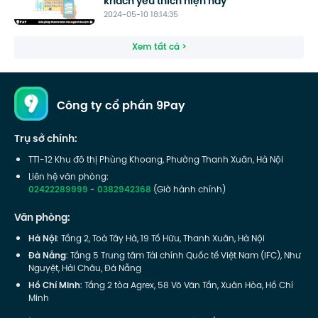
khách yêu thích hiện nay
2024-05-10 18:14:35
Xem tất cả >
Công ty cổ phần 9Pay
Trụ sở chính:
TT1-12 Khu đô thị Phùng Khoang, Phường Thanh Xuân, Hà Nội
Liên hệ văn phòng:
02422289999
-
0382942368
(Giờ hành chính)
Văn phòng:
Hà Nội
: Tầng 2, Toà Tây Hà, 19 Tố Hữu, Thanh Xuân, Hà Nội
Đà Nẵng
: Tầng 5 Trung tâm Tài chính Quốc tế Việt Nam (IFC), Như
Nguyệt, Hải Châu, Đà Nẵng
Hồ Chí Minh
: Tầng 2 tòa Agrex, 58 Võ Văn Tần, Xuân Hòa, Hồ Chí
Minh