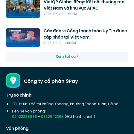
VietQR Global 9Pay: Kết nối thương mại
Việt Nam và khu vực APAC
2026-05-04 14:50:43
Các đơn vị Cổng thanh toán Uy Tín được
cấp phép tại Việt Nam
2026-04-14 17:50:59
Xem tất cả >
Công ty cổ phần 9Pay
Trụ sở chính:
TT1-12 Khu đô thị Phùng Khoang, Phường Thanh Xuân, Hà Nội
Liên hệ văn phòng:
02422289999
-
0382942368
(Giờ hành chính)
Văn phòng: