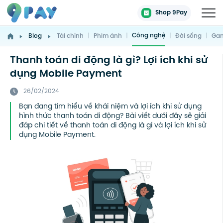
Shop 9Pay
Công nghệ
Blog
Tài chính
|
Phim ảnh
|
|
Đời sống
|
Gam
Thanh toán di động là gì? Lợi ích khi sử
dụng Mobile Payment
26/02/2024
Bạn đang tìm hiểu về khái niệm và lợi ích khi sử dụng
hình thức thanh toán di động? Bài viết dưới đây sẽ giải
đáp chi tiết về thanh toán di động là gì và lợi ích khi sử
dụng Mobile Payment.