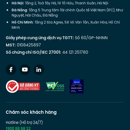
Hà Nội
: Tầng 2, Toà Tây Hà, 19 Tố Hữu, Thanh Xuân, Hà Nội
Đà Nẵng
: Tầng 5 Trung tâm Tài chính Quốc tế Việt Nam (IFC), Như
Nguyệt, Hải Châu, Đà Nẵng
Hồ Chí Minh
: Tầng 2 tòa Agrex, 58 Võ Văn Tần, Xuân Hòa, Hồ Chí
Minh
Giấy phép cung ứng dịch vụ TGTT:
Số 60/GP-NHNN
MST:
0108425897
Số chứng chỉ ISO/IEC 27001:
44 121 251780
Chăm sóc khách hàng
Hotline (Hỗ trợ 24/7)
1900 88 68 32