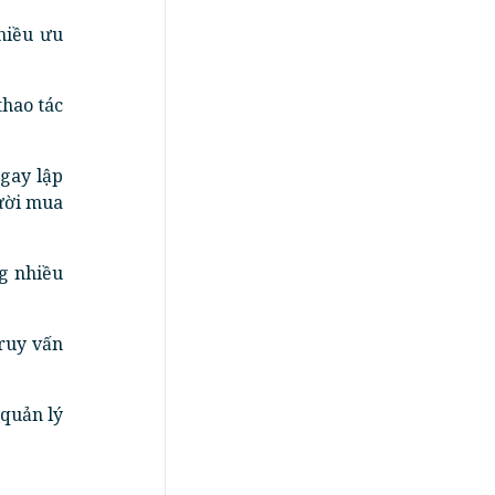
hiều ưu
thao tác
ngay lập
gười mua
g nhiều
truy vấn
 quản lý