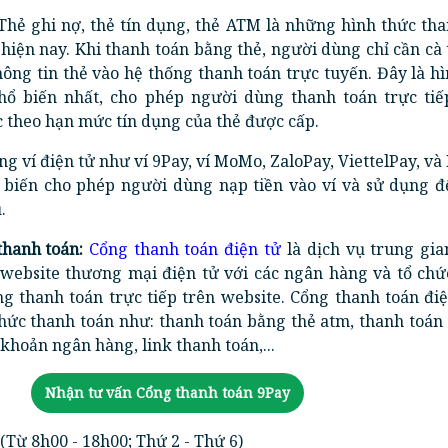
Thẻ ghi nợ, thẻ tín dụng, thẻ ATM là những hình thức tha
 hiện nay. Khi thanh toán bằng thẻ, người dùng chỉ cần cà
ng tin thẻ vào hệ thống thanh toán trực tuyến. Đây là h
hổ biến nhất, cho phép người dùng thanh toán trực tiếp
 theo hạn mức tín dụng của thẻ được cấp.
g ví điện tử như ví 9Pay, ví MoMo, ZaloPay, ViettelPay, và
ổ biến cho phép người dùng nạp tiền vào ví và sử dụng đ
.
thanh toán:
Cổng thanh toán điện tử
là dịch vụ trung gia
c website thương mại điện tử với các ngân hàng và tổ chứ
g thanh toán trực tiếp trên website. Cổng thanh toán đi
hức thanh toán như: thanh toán bằng thẻ atm, thanh toán
 khoản ngân hàng, link thanh toán,...
Nhận tư vấn Cổng thanh toán 9Pay
(Từ 8h00 - 18h00; Thứ 2 - Thứ 6)