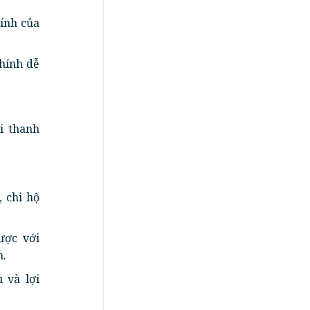
hính của
chính dễ
i thanh
 chi hộ
ược với
n.
 và lợi