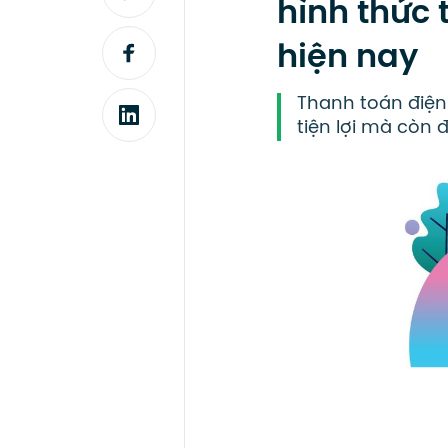
hình thức 
hiện nay
Thanh toán điện 
tiện lợi mà còn 