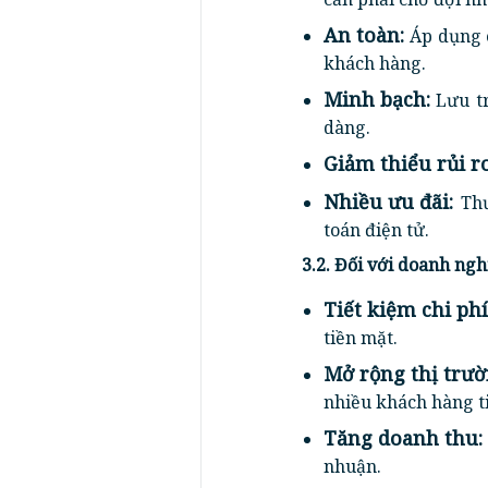
An toàn:
Áp dụng c
khách hàng.
Minh bạch:
Lưu tr
dàng.
Giảm thiểu rủi ro
Nhiều ưu đãi:
Thư
toán điện tử.
3.2. Đối với doanh ngh
Tiết kiệm chi phí
tiền mặt.
Mở rộng thị trườ
nhiều khách hàng t
Tăng doanh thu:
nhuận.