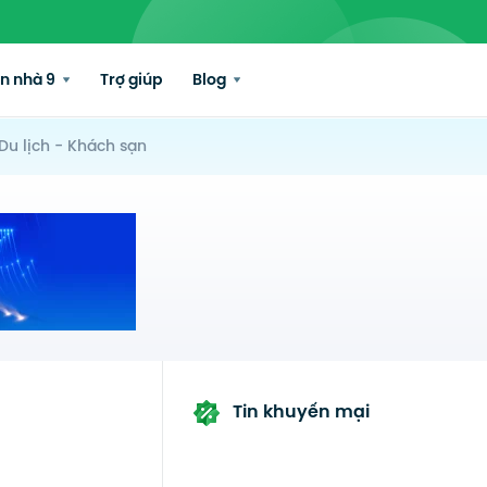
n nhà 9
Trợ giúp
Blog
Du lịch - Khách sạn
Tin khuyến mại