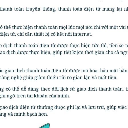
 thanh toán truyền thống, thanh toán điện tử mang lại n
thể thực hiện thanh toán mọi lúc mọi nơi chỉ với một vài 
điện tử, chỉ cần thiết bị có kết nối internet.
 dịch thanh toán điện tử được thực hiện tức thì, tiền sẽ 
iao dịch được thực hiện, giúp tiết kiệm thời gian cho cả n
c giao dịch thanh toán điện tử được mã hóa, bảo mật bằn
 công nghệ giúp giảm thiểu rủi ro gian lận và mất tiền.
 có thể dễ dàng theo dõi lịch sử giao dịch thanh toán, 
ghi ngờ trên tài khoản của mình.
iao dịch điện tử thường được ghi lại và lưu trữ, giúp việc
dàng và minh bạch hơn.