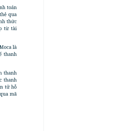
nh toán
 thẻ qua
ình thức
 từ tài
 Moca là
ể thanh
n thanh
c thanh
ện tử hỗ
 qua mã