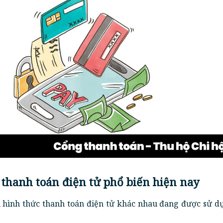
c thanh toán điện tử phổ biến hiện nay
ều hình thức thanh toán điện tử khác nhau đang được sử d