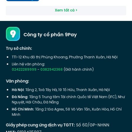
Xem tất cả >
Công ty cổ phần 9Pay
Trụ sở chính:
TT1-12 Khu đô thị Phùng Khoang, Phường Thanh Xuân, Hà Nội
Liên hệ văn phòng:
02422289999
-
0382942368
(Giờ hành chính)
Văn phòng:
Hà Nội
: Tầng 2, Toà Tây Hà, 19 Tố Hữu, Thanh Xuân, Hà Nội
Đà Nẵng
: Tầng 5 Trung tâm Tài chính Quốc tế Việt Nam (IFC), Như
Nguyệt, Hải Châu, Đà Nẵng
Hồ Chí Minh
: Tầng 2 tòa Agrex, 58 Võ Văn Tần, Xuân Hòa, Hồ Chí
Minh
Giấy phép cung ứng dịch vụ TGTT:
Số 60/GP-NHNN