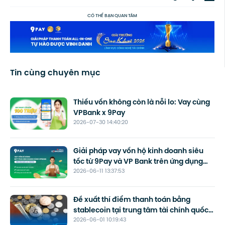
CÓ THỂ BẠN QUAN TÂM
Tin cùng chuyên mục
Thiếu vốn không còn là nỗi lo: Vay cùng
VPBank x 9Pay
2026-07-30 14:40:20
Giải pháp vay vốn hộ kinh doanh siêu
tốc từ 9Pay và VP Bank trên ứng dụng
2026-06-11 13:37:53
Loa TingTing
Đề xuất thí điểm thanh toán bằng
stablecoin tại trung tâm tài chính quốc
2026-06-01 10:19:43
tế