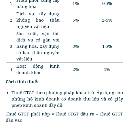
Phân phối, cung cấp
1
1%
0,5%
hàng hóa
Dịch vụ, xây dựng
2
không bao thầu
5%
2-5%
nguyên vật liệu
Sản xuất, vận tải,
dịch vụ có gắn với
3
hàng hóa, xây dựng
3%
1,5%
có bao thầu nguyên
vật liệu
Hoạt động kinh
4
2%
1%
doanh khác
Cách tính thuế:
Thuế GTGT theo phương pháp khấu trừ: Áp dụng cho
những hộ kinh doanh có doanh thu lớn và có giấy
phép kinh doanh đầy đủ.
Thuế GTGT phải nộp = Thuế GTGT đầu ra - Thuế GTGT
đầu vào