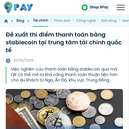
Shop 9Pay
Tài chính
Blog
|
Phim ảnh
|
Công nghệ
|
Đời sống
|
Gam
Đề xuất thí điểm thanh toán bằng
stablecoin tại trung tâm tài chính quốc
tế
01/06/2026
Việc nghiên cứu thanh toán bằng stablecoin qua mã
QR có thể mở ra khả năng thanh toán thuận tiện hơn
cho du khách từ Nga, Ấn Độ, khu vực Trung Đông.