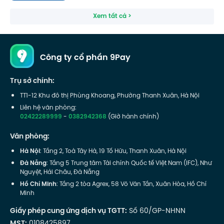
Xem tất cả >
Công ty cổ phần 9Pay
Trụ sở chính:
TT1-12 Khu đô thị Phùng Khoang, Phường Thanh Xuân, Hà Nội
Liên hệ văn phòng:
02422289999
-
0382942368
(Giờ hành chính)
Văn phòng:
Hà Nội
: Tầng 2, Toà Tây Hà, 19 Tố Hữu, Thanh Xuân, Hà Nội
Đà Nẵng
: Tầng 5 Trung tâm Tài chính Quốc tế Việt Nam (IFC), Như
Nguyệt, Hải Châu, Đà Nẵng
Hồ Chí Minh
: Tầng 2 tòa Agrex, 58 Võ Văn Tần, Xuân Hòa, Hồ Chí
Minh
Giấy phép cung ứng dịch vụ TGTT:
Số 60/GP-NHNN
MST:
0108425897