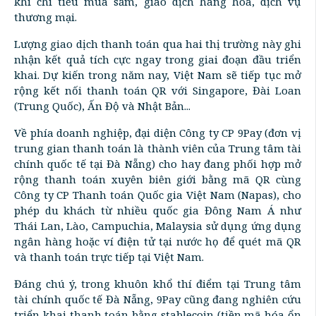
khi chi tiêu mua sắm, giao dịch hàng hóa, dịch vụ
thương mại.
Lượng giao dịch thanh toán qua hai thị trường này ghi
nhận kết quả tích cực ngay trong giai đoạn đầu triển
khai. Dự kiến trong năm nay, Việt Nam sẽ tiếp tục mở
rộng kết nối thanh toán QR với Singapore, Đài Loan
(Trung Quốc), Ấn Độ và Nhật Bản...
Về phía doanh nghiệp, đại diện Công ty CP 9Pay (đơn vị
trung gian thanh toán là thành viên của Trung tâm tài
chính quốc tế tại Đà Nẵng) cho hay đang phối hợp mở
rộng thanh toán xuyên biên giới bằng mã QR cùng
Công ty CP Thanh toán Quốc gia Việt Nam (Napas), cho
phép du khách từ nhiều quốc gia Đông Nam Á như
Thái Lan, Lào, Campuchia, Malaysia sử dụng ứng dụng
ngân hàng hoặc ví điện tử tại nước họ để quét mã QR
và thanh toán trực tiếp tại Việt Nam.
Đáng chú ý, trong khuôn khổ thí điểm tại Trung tâm
tài chính quốc tế Đà Nẵng, 9Pay cũng đang nghiên cứu
triển khai thanh toán bằng stablecoin (tiền mã hóa ổn