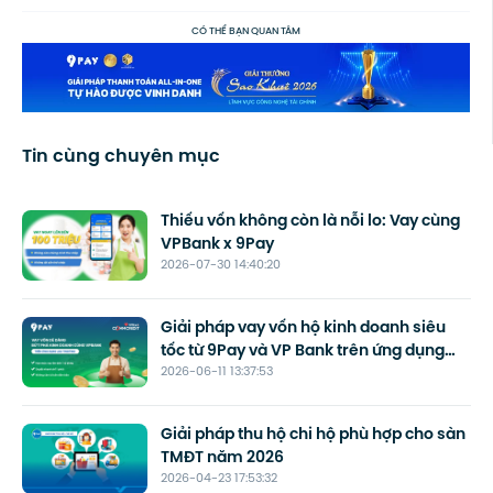
CÓ THỂ BẠN QUAN TÂM
Tin cùng chuyên mục
Thiếu vốn không còn là nỗi lo: Vay cùng
VPBank x 9Pay
2026-07-30 14:40:20
Giải pháp vay vốn hộ kinh doanh siêu
tốc từ 9Pay và VP Bank trên ứng dụng
2026-06-11 13:37:53
Loa TingTing
Giải pháp thu hộ chi hộ phù hợp cho sàn
TMĐT năm 2026
2026-04-23 17:53:32