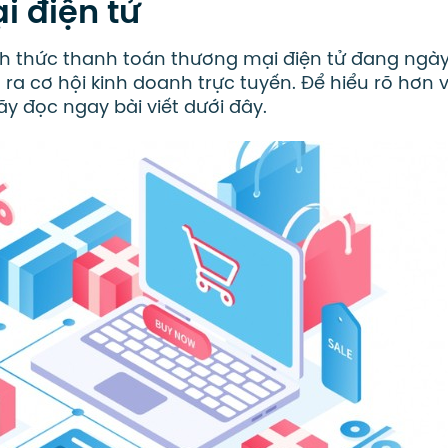
i điện tử
nh thức thanh toán thương mại điện tử đang ngà
o ra cơ hội kinh doanh trực tuyến. Để hiểu rõ hơn 
ãy đọc ngay bài viết dưới đây.