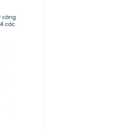
y càng
về các