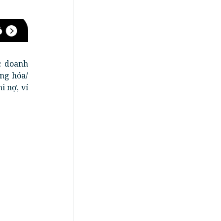
c doanh
ng hóa/
i nợ, ví