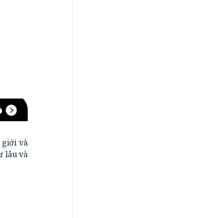
 giới và
ừ lâu và