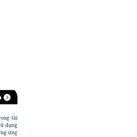
ong tài
sử dụng
ương ứng