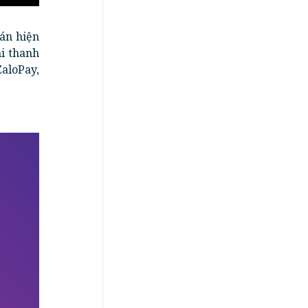
án hiện
i thanh
ZaloPay,