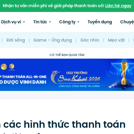
Nhận tư vấn miễn phí về giải pháp thanh toán số!
Liên hệ ngay
Dịch vụ ví
Tin tức
Công ty
Tuyển dụng
Chuyệ
|
Đời sống
|
Game - Ứng dụng
|
Góc nhìn
|
Mẹo vặt
|
CÓ THỂ BẠN QUAN TÂM
 các hình thức thanh toán