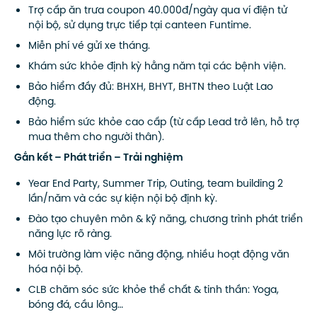
Trợ cấp ăn trưa coupon 40.000đ/ngày qua ví điện tử
nội bộ, sử dụng trực tiếp tại canteen Funtime.
Miễn phí vé gửi xe tháng.
Khám sức khỏe định kỳ hằng năm tại các bệnh viện.
Bảo hiểm đầy đủ: BHXH, BHYT, BHTN theo Luật Lao
động.
Bảo hiểm sức khỏe cao cấp (từ cấp Lead trở lên, hỗ trợ
mua thêm cho người thân).
Gắn kết – Phát triển – Trải nghiệm
Year End Party, Summer Trip, Outing, team building 2
lần/năm và các sự kiện nội bộ định kỳ.
Đào tạo chuyên môn & kỹ năng, chương trình phát triển
năng lực rõ ràng.
Môi trường làm việc năng động, nhiều hoạt động văn
hóa nội bộ.
CLB chăm sóc sức khỏe thể chất & tinh thần: Yoga,
bóng đá, cầu lông…