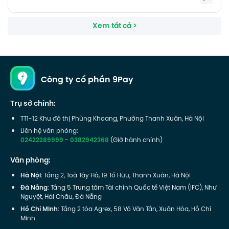
Xem tất cả >
Công ty cổ phần 9Pay
Trụ sở chính:
TT1-12 Khu đô thị Phùng Khoang, Phường Thanh Xuân, Hà Nội
Liên hệ văn phòng:
02422289999
-
0382942368
(Giờ hành chính)
Văn phòng:
Hà Nội
: Tầng 2, Toà Tây Hà, 19 Tố Hữu, Thanh Xuân, Hà Nội
Đà Nẵng
: Tầng 5 Trung tâm Tài chính Quốc tế Việt Nam (IFC), Như
Nguyệt, Hải Châu, Đà Nẵng
Hồ Chí Minh
: Tầng 2 tòa Agrex, 58 Võ Văn Tần, Xuân Hòa, Hồ Chí
Minh