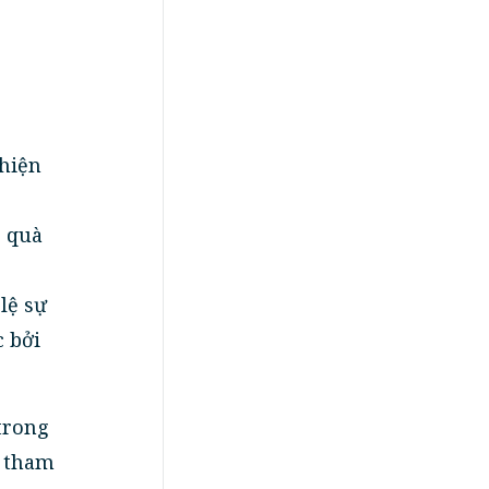
 hiện
g quà
lệ sự
c bởi
 trong
h tham