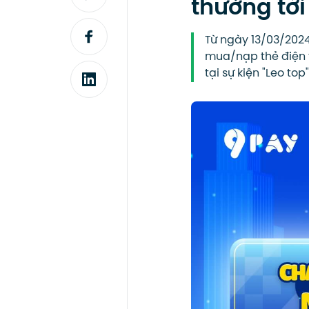
thưởng tới 
Từ ngày 13/03/202
mua/nạp thẻ điện t
tại sự kiện "Leo top"