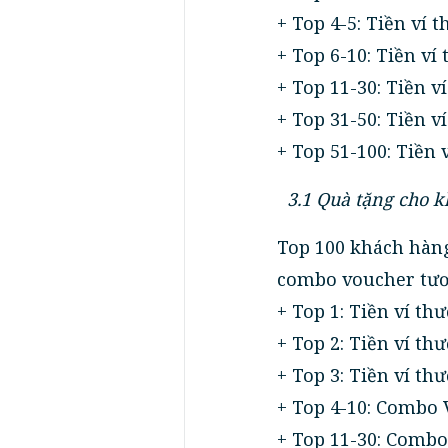
+ Top 4-5: Tiền ví
+ Top 6-10: Tiền ví
+ Top 11-30: Tiền v
+ Top 31-50: Tiền v
+ Top 51-100: Tiền 
3.1 Quà tặng cho k
Top 100 khách hàng
combo voucher tươ
+ Top 1: Tiền ví t
+ Top 2: Tiền ví 
+ Top 3: Tiền ví 
+ Top 4-10: Combo
+ Top 11-30: Comb