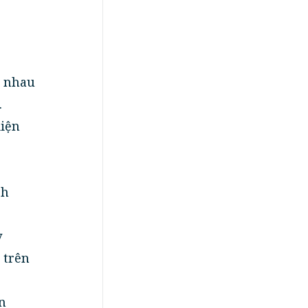
g nhau
.
kiện
ch
y
 trên
àn