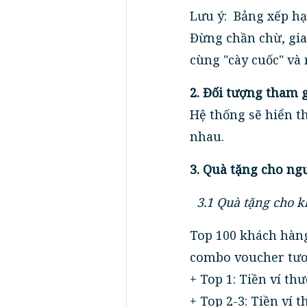
Lưu ý: Bảng xếp hạ
Đừng chần chừ, gi
cùng "cày cuốc" và 
2. Đối tượng tham 
Hệ thống sẽ hiển t
nhau.
3. Quà tặng cho ng
3.1 Quà tặng cho k
Top 100 khách hàng
combo voucher tư
+ Top 1: Tiền ví t
+ Top 2-3: Tiền ví