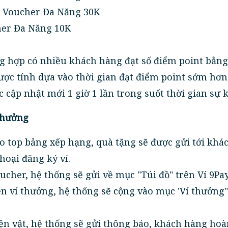
o Voucher Đa Năng 30K
her Đa Năng 10K
g hợp có nhiều khách hàng đạt số điểm point bằn
được tính dựa vào thời gian đạt điểm point sớm hơn
cập nhật mới 1 giờ 1 lần trong suốt thời gian sự 
thưởng
eo top bảng xếp hạng, quà tặng sẽ được gửi tới khá
hoại đăng ký ví.
oucher, hệ thống sẽ gửi về mục "Túi đồ" trên Ví 9Pa
iền ví thưởng, hệ thống sẽ cộng vào mục 'Ví thưởng"
iện vật, hệ thống sẽ gửi thông báo, khách hàng ho