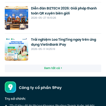
Diễn đàn BIZTECH 2026: Giải pháp thanh
toán QR xuyên biên giới
2026-05-27 16:10:26
Trải nghiệm Loa TingTing ngay trên ứng
dụng VietinBank iPay
2026-05-11 14:25:19
Xem tất cả >
Công ty cổ phần 9Pay
Trụ sở chính:
TT1-12 Khu đô thị Phùng Khoang, Phường Thanh Xuân, Hà Nội