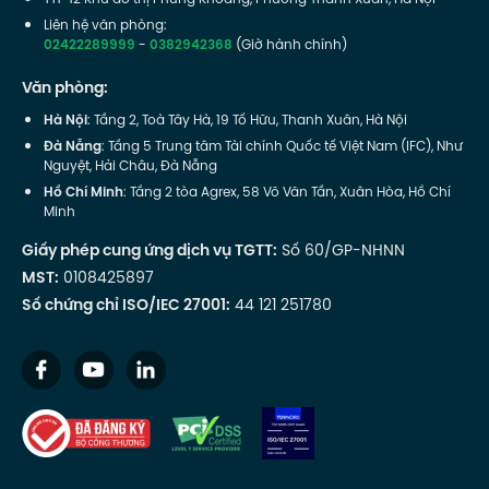
Liên hệ văn phòng:
02422289999
-
0382942368
(Giờ hành chính)
Văn phòng:
Hà Nội
: Tầng 2, Toà Tây Hà, 19 Tố Hữu, Thanh Xuân, Hà Nội
Đà Nẵng
: Tầng 5 Trung tâm Tài chính Quốc tế Việt Nam (IFC), Như
Nguyệt, Hải Châu, Đà Nẵng
Hồ Chí Minh
: Tầng 2 tòa Agrex, 58 Võ Văn Tần, Xuân Hòa, Hồ Chí
Minh
Giấy phép cung ứng dịch vụ TGTT:
Số 60/GP-NHNN
MST:
0108425897
Số chứng chỉ ISO/IEC 27001:
44 121 251780