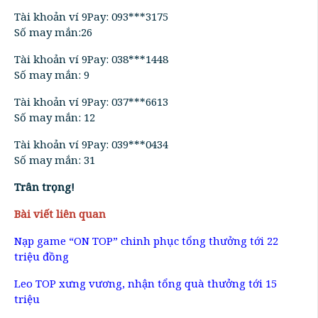
Tài khoản ví 9Pay: 093***3175
Số may mắn:26
Tài khoản ví 9Pay: 038***1448
Số may mắn: 9
Tài khoản ví 9Pay: 037***6613
Số may mắn: 12
Tài khoản ví 9Pay: 039***0434
Số may mắn: 31
Trân trọng!
Bài viết liên quan
Nạp game “ON TOP” chinh phục tổng thưởng tới 22
triệu đồng
Leo TOP xưng vương, nhận tổng quà thưởng tới 15
triệu