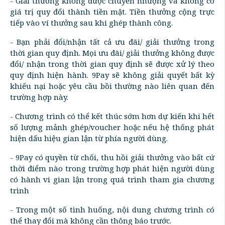
- Giải thưởng không được chuyển nhượng và không có
giá trị quy đổi thành tiền mặt. Tiền thưởng cộng trực
tiếp vào ví thưởng sau khi ghép thành công.
- Bạn phải đổi/nhận tất cả ưu đãi/ giải thưởng trong
thời gian quy định. Mọi ưu đãi/ giải thưởng không được
đổi/ nhận trong thời gian quy định sẽ được xử lý theo
quy định hiện hành. 9Pay sẽ không giải quyết bất kỳ
khiếu nại hoặc yêu cầu bồi thường nào liên quan đến
trường hợp này.
- Chương trình có thể kết thúc sớm hơn dự kiến khi hết
số lượng mảnh ghép/voucher hoặc nếu hệ thống phát
hiện dấu hiệu gian lận từ phía người dùng.
- 9Pay có quyền từ chối, thu hồi giải thưởng vào bất cứ
thời điểm nào trong trường hợp phát hiện người dùng
có hành vi gian lận trong quá trình tham gia chương
trình
- Trong một số tình huống, nội dung chương trình có
thể thay đổi mà không cần thông báo trước.