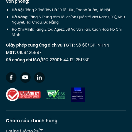
Văn phòng:
Hà Nội
: Tầng 2, Toà Tây Hà, 19 Tố Hữu, Thanh Xuân, Hà Nội
Đà Nẵng
: Tầng 5 Trung tâm Tài chính Quốc tế Việt Nam (IFC), Như
Nguyệt, Hải Châu, Đà Nẵng
Hồ Chí Minh
: Tầng 2 tòa Agrex, 58 Võ Văn Tần, Xuân Hòa, Hồ Chí
Minh
Giấy phép cung ứng dịch vụ TGTT:
Số 60/GP-NHNN
MST:
0108425897
Số chứng chỉ ISO/IEC 27001:
44 121 251780
Chăm sóc khách hàng
Hotline (Hỗ trợ 24/7)