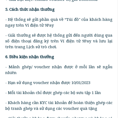
5. Cách thức nhận thưởng
- Hệ thống sẽ gửi phần quà về “Túi đồ" của khách hàng
ngay trên Ví điện tử 9Pay
- Giải thưởng sẽ được hệ thống gửi đến người dùng qua
số điện thoại đăng ký trên Ví điện tử 9Pay và lưu lại
trên trang Lịch sử trò chơi.
6. Điều kiện nhận thưởng
- Mảnh ghép/ voucher nhận được ở mỗi lần sẽ ngẫu
nhiên
- Hạn sử dụng voucher nhận được 10/01/2023
- Mỗi tài khoản chỉ được ghép các bộ sưu tập 1 lần
- Khách hàng cần KYC tài khoản để hoàn thiện ghép các
bộ tranh ghép và sử dụng các voucher quà tặng