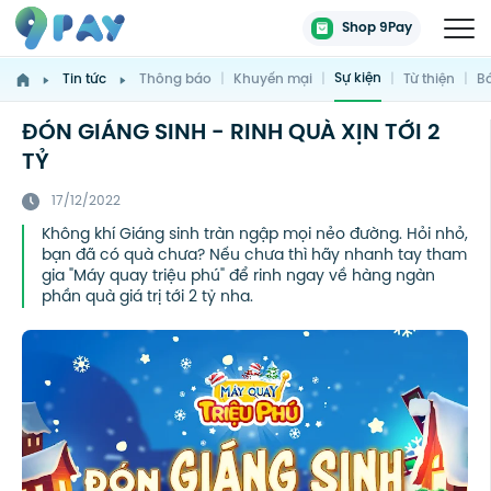
Shop 9Pay
Sự kiện
Tin tức
Thông báo
|
Khuyến mại
|
|
Từ thiện
|
Bá
ĐÓN GIÁNG SINH - RINH QUÀ XỊN TỚI 2
TỶ
17/12/2022
Không khí Giáng sinh tràn ngập mọi nẻo đường. Hỏi nhỏ,
bạn đã có quà chưa? Nếu chưa thì hãy nhanh tay tham
gia "Máy quay triệu phú" để rinh ngay về hàng ngàn
phần quà giá trị tới 2 tỷ nha.