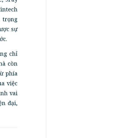
Fintech
n trọng
được sự
ớc.
ng chỉ
mà còn
từ phía
a việc
inh vai
n đại,