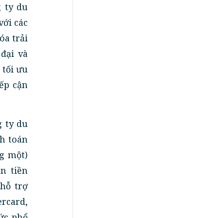
 ty du
với các
óa trải
đại và
 tối ưu
iếp cận
g ty du
nh toán
ng một)
n tiền
hỗ trợ
ercard,
hức phổ