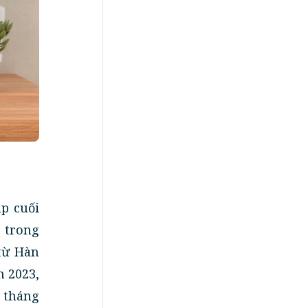
ịp cuối
 trong
 từ Hàn
m 2023,
g tháng