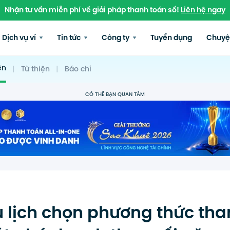
Nhận tư vấn miễn phí về giải pháp thanh toán số!
Liên hệ ngay
Dịch vụ ví
Tin tức
Công ty
Tuyển dụng
Chuyệ
ện
|
Từ thiện
|
Báo chí
CÓ THỂ BẠN QUAN TÂM
u lịch chọn phương thức th