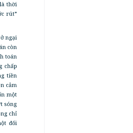
là thời
ớc rút”
rở ngại
oán còn
nh toán
g chấp
ng tiền
iện cảm
tốn một
ợt sóng
ông chỉ
ột đối