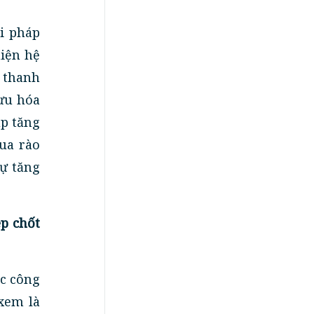
ải pháp
hiện hệ
 thanh
 ưu hóa
úp tăng
ua rào
sự tăng
p chốt
ác công
 xem là