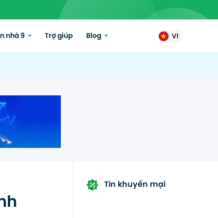
n nhà 9
Trợ giúp
Blog
VI
Tin khuyến mại
anh