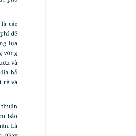
là các
 phí để
ạng lựa
g vòng
 hơn và
 địa hỗ
í rẻ và
 thuận
đảm bảo
hận. Là
, 9Pay