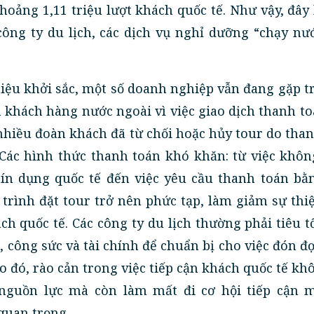
hoảng 1,11 triệu lượt khách quốc tế. Như vậy, đây 
ông ty du lịch, các dịch vụ nghỉ dưỡng “chạy nư
iệu khởi sắc, một số doanh nghiệp vẫn đang gặp t
n khách hàng nước ngoài vì việc giao dịch thanh t
nhiều đoàn khách đã từ chối hoặc hủy tour do tha
 Các hình thức thanh toán khó khăn: từ việc khôn
tín dụng quốc tế đến việc yêu cầu thanh toán bằ
trình đặt tour trở nên phức tạp, làm giảm sự th
ch quốc tế. Các công ty du lịch thường phải tiêu 
, công sức và tài chính để chuẩn bị cho việc đón đ
o đó, rào cản trong việc tiếp cận khách quốc tế kh
 nguồn lực mà còn làm mất đi cơ hội tiếp cận m
quan trọng.