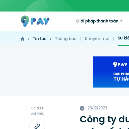
Giải pháp thanh toán
Sự ki
Tin tức
Thông báo
|
Khuyến mại
|
28/12/2023
Chia sẻ
bài viết:
Công ty d