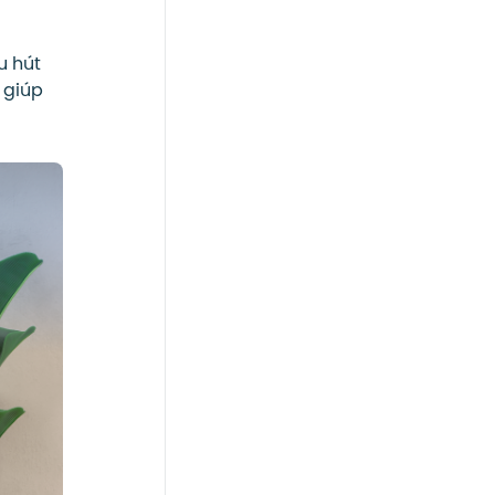
u hút
 giúp