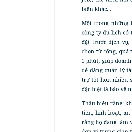
biến khác…
Một trong những l
công ty du lịch có
đặt trước dịch vụ,
chọn từ cổng, quá 
1 phút, giúp doanh
dễ dàng quản lý tà
trợ tốt hơn nhiều 
đặc biệt là bảo vệ 
Thấu hiểu rằng: k
tiện, linh hoạt, a
rằng họ đang làm v
đơn vị trung gian