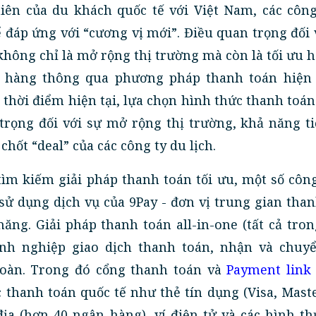
iên của du khách quốc tế với Việt Nam, các công
ể đáp ứng với “cương vị mới”. Điều quan trọng đối 
hông chỉ là mở rộng thị trường mà còn là tối ưu h
 hàng thông qua phương pháp thanh toán hiện 
 thời điểm hiện tại, lựa chọn hình thức thanh toán
trọng đối với sự mở rộng thị trường, khả năng t
chốt “deal” của các công ty du lịch.
ìm kiếm giải pháp thanh toán tối ưu, một số côn
 sử dụng dịch vụ của 9Pay - đơn vị trung gian tha
năng. Giải pháp thanh toán all-in-one (tất cả tro
nh nghiệp giao dịch thanh toán, nhận và chuyể
oàn. Trong đó cổng thanh toán và
Payment link
thanh toán quốc tế như thẻ tín dụng (Visa, Mast
địa (hơn 40 ngân hàng), ví điện tử và các hình t