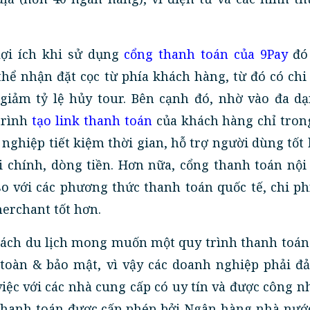
ợi ích khi sử dụng
cổng thanh toán của 9Pay
đó 
 thể nhận đặt cọc từ phía khách hàng, từ đó có chi
 giảm tỷ lệ hủy tour. Bên cạnh đó, nhờ vào đa d
trình
tạo link thanh toán
của khách hàng chỉ tron
 nghiệp tiết kiệm thời gian, hỗ trợ người dùng tốt
i chính, dòng tiền. Hơn nữa, cổng thanh toán nội
so với các phương thức thanh toán quốc tế, chi ph
merchant tốt hơn.
hách du lịch mong muốn một quy trình thanh toán
n toàn & bảo mật, vì vậy các doanh nghiệp phải 
iệc với các nhà cung cấp có uy tín và được công n
 thanh toán được cấp phép bởi Ngân hàng nhà nước