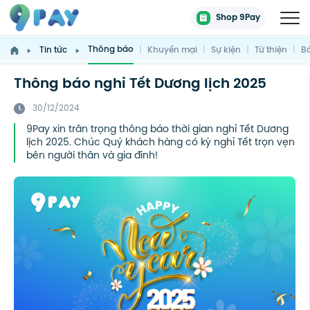
Shop 9Pay
Thông báo
Tin tức
|
Khuyến mại
|
Sự kiện
|
Từ thiện
|
Bá
Thông báo nghỉ Tết Dương lịch 2025
30/12/2024
9Pay xin trân trọng thông báo thời gian nghỉ Tết Dương
lịch 2025. Chúc Quý khách hàng có kỳ nghỉ Tết trọn vẹn
bên người thân và gia đình!