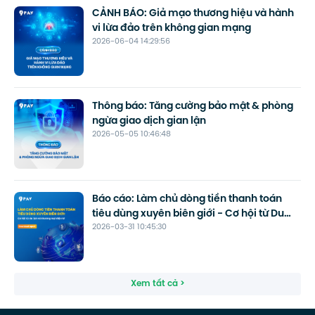
CẢNH BÁO: Giả mạo thương hiệu và hành
vi lừa đảo trên không gian mạng
2026-06-04 14:29:56
Thông báo: Tăng cường bảo mật & phòng
ngừa giao dịch gian lận
2026-05-05 10:46:48
Báo cáo: Làm chủ dòng tiền thanh toán
tiêu dùng xuyên biên giới - Cơ hội từ Du
2026-03-31 10:45:30
lịch và Thương mại điện tử
Xem tất cả >