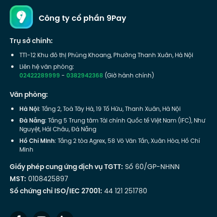
Công ty cổ phần 9Pay
Trụ sở chính:
TT1-12 Khu đô thị Phùng Khoang, Phường Thanh Xuân, Hà Nội
Liên hệ văn phòng:
02422289999
-
0382942368
(Giờ hành chính)
Văn phòng:
Hà Nội
: Tầng 2, Toà Tây Hà, 19 Tố Hữu, Thanh Xuân, Hà Nội
Đà Nẵng
: Tầng 5 Trung tâm Tài chính Quốc tế Việt Nam (IFC), Như
Nguyệt, Hải Châu, Đà Nẵng
Hồ Chí Minh
: Tầng 2 tòa Agrex, 58 Võ Văn Tần, Xuân Hòa, Hồ Chí
Minh
Giấy phép cung ứng dịch vụ TGTT:
Số 60/GP-NHNN
MST:
0108425897
Số chứng chỉ ISO/IEC 27001:
44 121 251780