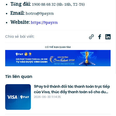
Tổng đài:
1900 88 68 32 (8h-18h, T2-T6)
Email:
hotro@9pay.vn
Website:
https://9pay.vn
Chia sẻ bài viết:
CÓ THỂ BẠN QUAN TÂM
Tin liên quan
9Pay trở thành đối tác thanh toán trực tiếp
của Visa, thúc đẩy thanh toán số cho du
2026-06-30 11:14:35
lịch