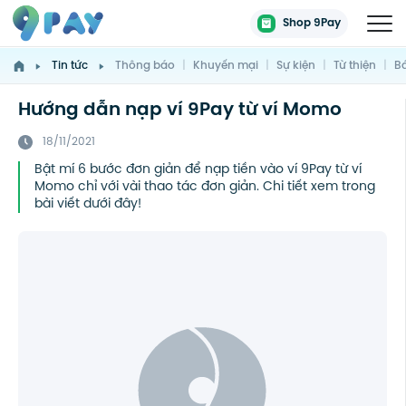
Shop 9Pay
Tin tức
Thông báo
|
Khuyến mại
|
Sự kiện
|
Từ thiện
|
Bá
Hướng dẫn nạp ví 9Pay từ ví Momo
18/11/2021
Bật mí 6 bước đơn giản để nạp tiền vào ví 9Pay từ ví
Momo chỉ với vài thao tác đơn giản. Chi tiết xem trong
bài viết dưới đây!