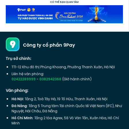
CÓ THỂ BẠN QUAN TÂM
Công ty cổ phần 9Pay
Trụ sở chính:
TT1-12 Khu đô thị Phùng Khoang, Phường Thanh Xuân, Hà Nội
Liên hệ văn phòng:
02422289999
-
0382942368
(Giờ hành chính)
Văn phòng:
Hà Nội
: Tầng 2, Toà Tây Hà, 19 Tố Hữu, Thanh Xuân, Hà Nội
Đà Nẵng
: Tầng 5 Trung tâm Tài chính Quốc tế Việt Nam (IFC), Như
Nguyệt, Hải Châu, Đà Nẵng
Hồ Chí Minh
: Tầng 2 tòa Agrex, 58 Võ Văn Tần, Xuân Hòa, Hồ Chí
Minh