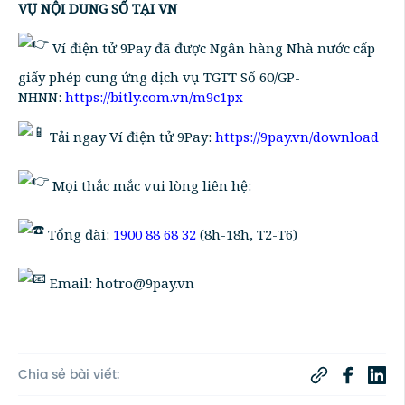
VỤ NỘI DUNG SỐ TẠI VN
Ví điện tử 9Pay đã được Ngân hàng Nhà nước cấp
giấy phép cung ứng dịch vụ TGTT Số 60/GP-
NHNN:
https://bitly.com.vn/m9c1px
Tải ngay Ví điện tử 9Pay:
https://9pay.vn/download
Mọi thắc mắc vui lòng liên hệ:
Tổng đài:
1900 88 68 32
(8h-18h, T2-T6)
Email: hotro@9pay.vn
Chia sẻ bài viết: