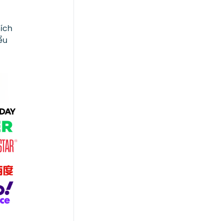
hích
ểu