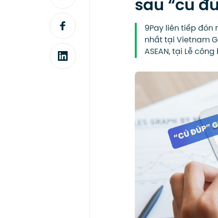
sau “cú đú
9Pay liên tiếp đón 
nhất tại Vietnam 
ASEAN, tại Lễ công