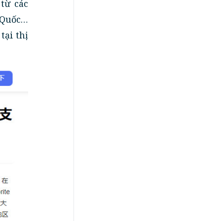
từ các
 Quốc…
tại thị