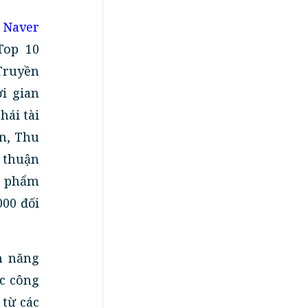
,
Naver
Top 10
 Truyền
i gian
hái tài
án, Thu
n thuận
ản phẩm
000 đối
m năng
ác công
 từ các