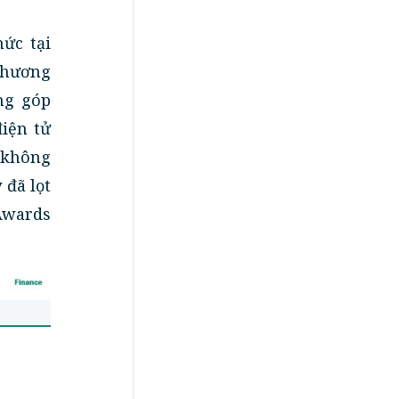
ức tại
 Thương
ng góp
iện tử
n không
 đã lọt
Awards