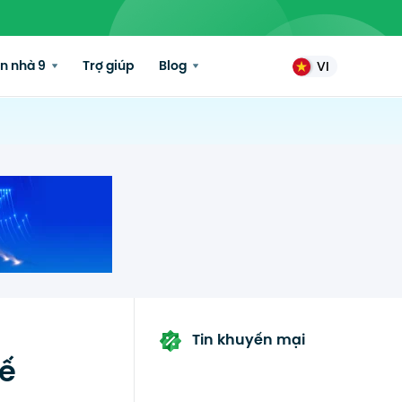
n nhà 9
Trợ giúp
Blog
VI
Tin khuyến mại
tế