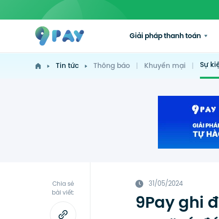
Giải pháp thanh toán
Sự ki
Tin tức
Thông báo
|
Khuyến mại
|
31/05/2024
Chia sẻ
bài viết:
9Pay ghi đ