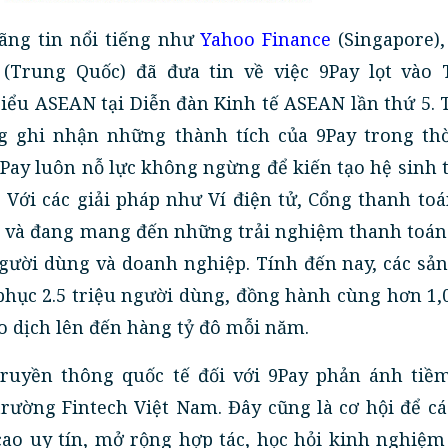
hãng tin nổi tiếng như
Yahoo Finance
(Singapore)
(Trung Quốc) đã đưa tin về việc 9Pay lọt vào 
iểu ASEAN tại Diễn đàn Kinh tế ASEAN lần thứ 5.
g ghi nhận những thành tích của 9Pay trong thờ
9Pay luôn nỗ lực không ngừng để kiến tạo hệ sinh t
. Với các giải pháp như Ví điện tử, Cổng thanh to
đã và đang mang đến những trải nghiệm thanh toá
người dùng và doanh nghiệp. Tính đến nay, các s
phục 2.5 triệu người dùng, đồng hành cùng hơn 1,
iao dịch lên đến hàng tỷ đô mỗi năm.
ruyền thông quốc tế đối với 9Pay phản ánh tiề
 trường Fintech Việt Nam. Đây cũng là cơ hội để c
ao uy tín, mở rộng hợp tác, học hỏi kinh nghiệm