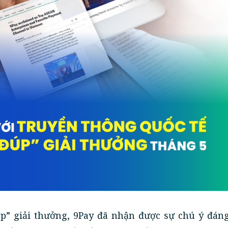
úp” giải thưởng, 9Pay đã nhận được sự chú ý đán