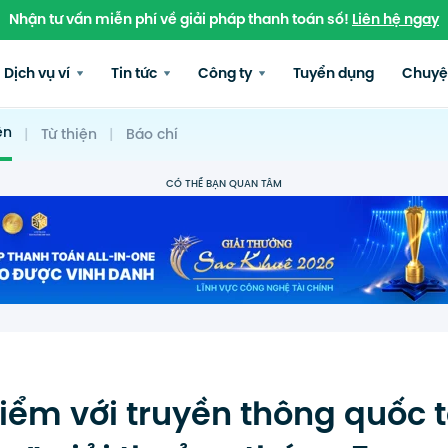
Nhận tư vấn miễn phí về giải pháp thanh toán số!
Liên hệ ngay
Dịch vụ ví
Tin tức
Công ty
Tuyển dụng
Chuyệ
ện
|
Từ thiện
|
Báo chí
CÓ THỂ BẠN QUAN TÂM
iểm với truyền thông quốc 