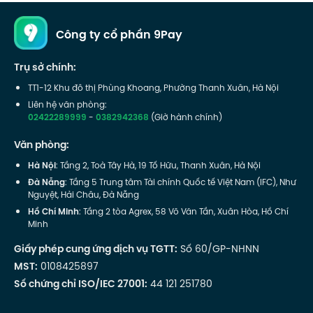
Công ty cổ phần 9Pay
Trụ sở chính:
TT1-12 Khu đô thị Phùng Khoang, Phường Thanh Xuân, Hà Nội
Liên hệ văn phòng:
02422289999
-
0382942368
(Giờ hành chính)
Văn phòng:
Hà Nội
: Tầng 2, Toà Tây Hà, 19 Tố Hữu, Thanh Xuân, Hà Nội
Đà Nẵng
: Tầng 5 Trung tâm Tài chính Quốc tế Việt Nam (IFC), Như
Nguyệt, Hải Châu, Đà Nẵng
Hồ Chí Minh
: Tầng 2 tòa Agrex, 58 Võ Văn Tần, Xuân Hòa, Hồ Chí
Minh
Giấy phép cung ứng dịch vụ TGTT:
Số 60/GP-NHNN
MST:
0108425897
Số chứng chỉ ISO/IEC 27001:
44 121 251780