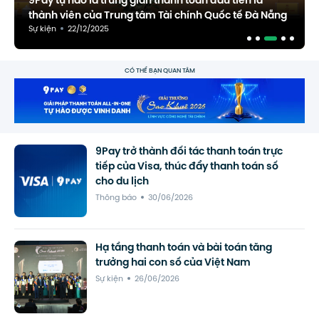
9Pay tự hào là trung gian thanh toán đầu tiên là
thành viên của Trung tâm Tài chính Quốc tế Đà Nẵng
Sự kiện
22/12/2025
CÓ THỂ BẠN QUAN TÂM
9Pay trở thành đối tác thanh toán trực
tiếp của Visa, thúc đẩy thanh toán số
cho du lịch
Thông báo
30/06/2026
Hạ tầng thanh toán và bài toán tăng
trưởng hai con số của Việt Nam
Sự kiện
26/06/2026