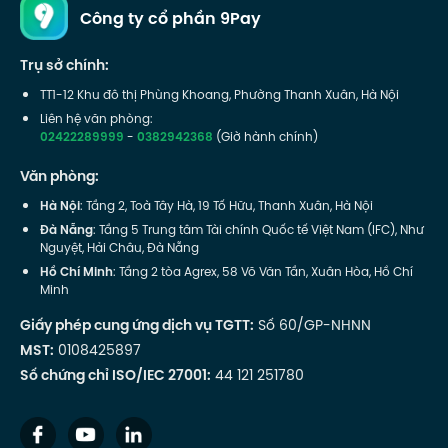
Công ty cổ phần 9Pay
Trụ sở chính:
TT1-12 Khu đô thị Phùng Khoang, Phường Thanh Xuân, Hà Nội
Liên hệ văn phòng:
02422289999
-
0382942368
(Giờ hành chính)
Văn phòng:
Hà Nội
: Tầng 2, Toà Tây Hà, 19 Tố Hữu, Thanh Xuân, Hà Nội
Đà Nẵng
: Tầng 5 Trung tâm Tài chính Quốc tế Việt Nam (IFC), Như
Nguyệt, Hải Châu, Đà Nẵng
Hồ Chí Minh
: Tầng 2 tòa Agrex, 58 Võ Văn Tần, Xuân Hòa, Hồ Chí
Minh
Giấy phép cung ứng dịch vụ TGTT:
Số 60/GP-NHNN
MST:
0108425897
Số chứng chỉ ISO/IEC 27001:
44 121 251780