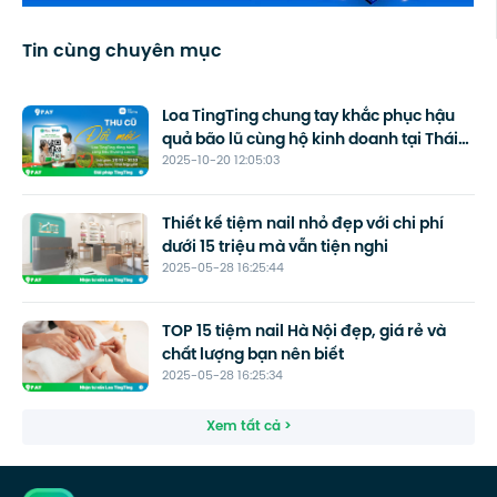
Tin cùng chuyên mục
Loa TingTing chung tay khắc phục hậu
quả bão lũ cùng hộ kinh doanh tại Thái
2025-10-20 12:05:03
Nguyên
Thiết kế tiệm nail nhỏ đẹp với chi phí
dưới 15 triệu mà vẫn tiện nghi
2025-05-28 16:25:44
TOP 15 tiệm nail Hà Nội đẹp, giá rẻ và
chất lượng bạn nên biết
2025-05-28 16:25:34
Xem tất cả >