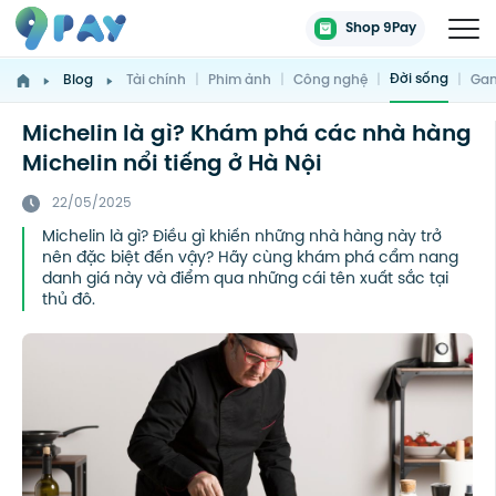
Shop 9Pay
Đời sống
Blog
Tài chính
|
Phim ảnh
|
Công nghệ
|
|
Gam
Michelin là gì? Khám phá các nhà hàng
Michelin nổi tiếng ở Hà Nội
22/05/2025
Michelin là gì? Điều gì khiến những nhà hàng này trở
nên đặc biệt đến vậy? Hãy cùng khám phá cẩm nang
danh giá này và điểm qua những cái tên xuất sắc tại
thủ đô.