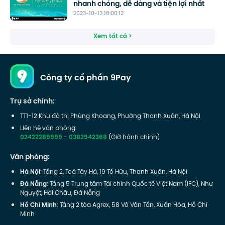
nhanh chóng, dễ dàng và tiện lợi nhất
2023-10-13 18:00:12
Xem tất cả >
Công ty cổ phần 9Pay
Trụ sở chính:
TT1-12 Khu đô thị Phùng Khoang, Phường Thanh Xuân, Hà Nội
Liên hệ văn phòng:
02422289999
-
0382942368
(Giờ hành chính)
Văn phòng:
Hà Nội
: Tầng 2, Toà Tây Hà, 19 Tố Hữu, Thanh Xuân, Hà Nội
Đà Nẵng
: Tầng 5 Trung tâm Tài chính Quốc tế Việt Nam (IFC), Như
Nguyệt, Hải Châu, Đà Nẵng
Hồ Chí Minh
: Tầng 2 tòa Agrex, 58 Võ Văn Tần, Xuân Hòa, Hồ Chí
Minh