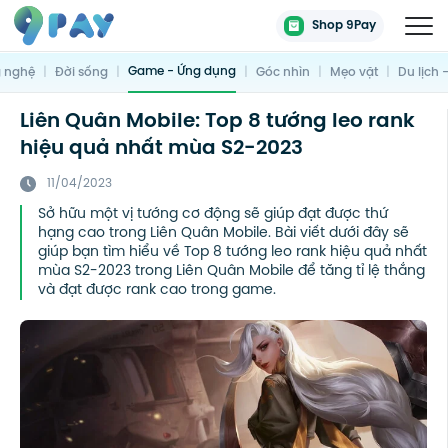
Shop 9Pay
Game - Ứng dụng
 nghệ
|
Đời sống
|
|
Góc nhìn
|
Mẹo vặt
|
Du lịch 
Liên Quân Mobile: Top 8 tướng leo rank
hiệu quả nhất mùa S2-2023
11/04/2023
Sở hữu một vị tướng cơ động sẽ giúp đạt được thứ
hạng cao trong Liên Quân Mobile. Bài viết dưới đây sẽ
giúp bạn tìm hiểu về Top 8 tướng leo rank hiệu quả nhất
mùa S2-2023 trong Liên Quân Mobile để tăng tỉ lệ thắng
và đạt được rank cao trong game.