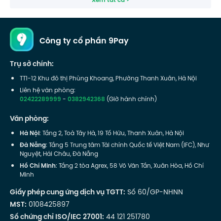
Xem tất cả >
Công ty cổ phần 9Pay
Trụ sở chính:
TT1-12 Khu đô thị Phùng Khoang, Phường Thanh Xuân, Hà Nội
Liên hệ văn phòng:
02422289999
-
0382942368
(Giờ hành chính)
Văn phòng:
Hà Nội
: Tầng 2, Toà Tây Hà, 19 Tố Hữu, Thanh Xuân, Hà Nội
Đà Nẵng
: Tầng 5 Trung tâm Tài chính Quốc tế Việt Nam (IFC), Như
Nguyệt, Hải Châu, Đà Nẵng
Hồ Chí Minh
: Tầng 2 tòa Agrex, 58 Võ Văn Tần, Xuân Hòa, Hồ Chí
Minh
Giấy phép cung ứng dịch vụ TGTT:
Số 60/GP-NHNN
MST:
0108425897
Số chứng chỉ ISO/IEC 27001:
44 121 251780