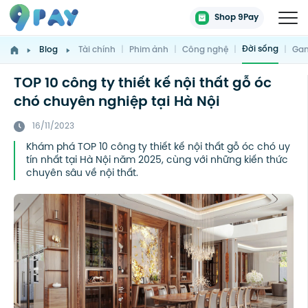
Shop 9Pay
Đời sống
Blog
Tài chính
|
Phim ảnh
|
Công nghệ
|
|
Gam
TOP 10 công ty thiết kế nội thất gỗ óc
chó chuyên nghiệp tại Hà Nội
16/11/2023
Khám phá TOP 10 công ty thiết kế nội thất gỗ óc chó uy
tín nhất tại Hà Nội năm 2025, cùng với những kiến thức
chuyên sâu về nội thất.