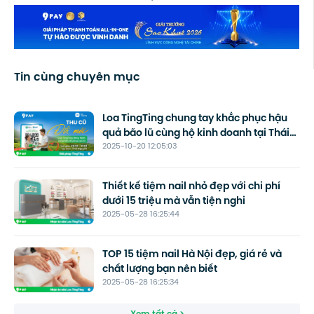
Tin cùng chuyên mục
Loa TingTing chung tay khắc phục hậu
quả bão lũ cùng hộ kinh doanh tại Thái
2025-10-20 12:05:03
Nguyên
Thiết kế tiệm nail nhỏ đẹp với chi phí
dưới 15 triệu mà vẫn tiện nghi
2025-05-28 16:25:44
TOP 15 tiệm nail Hà Nội đẹp, giá rẻ và
chất lượng bạn nên biết
2025-05-28 16:25:34