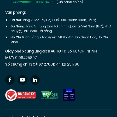
02422289999
-
0382942368
(Giờ hành chính)
Văn phòng:
Hà Nội
: Tầng 2, Toà Tây Hà, 19 Tố Hữu, Thanh Xuân, Hà Nội
Đà Nẵng
: Tầng 5 Trung tâm Tài chính Quốc tế Việt Nam (IFC), Như
Nguyệt, Hải Châu, Đà Nẵng
Hồ Chí Minh
: Tầng 2 tòa Agrex, 58 Võ Văn Tần, Xuân Hòa, Hồ Chí
Minh
Giấy phép cung ứng dịch vụ TGTT:
Số 60/GP-NHNN
MST:
0108425897
Số chứng chỉ ISO/IEC 27001:
44 121 251780