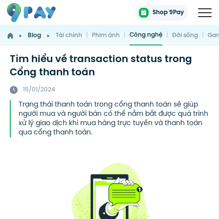
Shop 9Pay
Công nghệ
Blog
Tài chính
|
Phim ảnh
|
|
Đời sống
|
Gam
Tìm hiểu về transaction status trong
Cổng thanh toán
15/01/2024
Trạng thái thanh toán trong cổng thanh toán sẽ giúp
người mua và người bán có thể nắm bắt được quá trình
xử lý giao dịch khi mua hàng trực tuyến và thanh toán
qua cổng thanh toán.