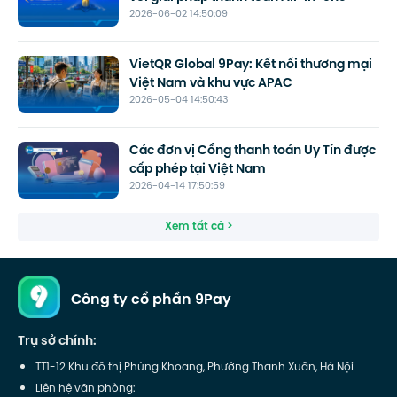
2026-06-02 14:50:09
VietQR Global 9Pay: Kết nối thương mại
Việt Nam và khu vực APAC
2026-05-04 14:50:43
Các đơn vị Cổng thanh toán Uy Tín được
cấp phép tại Việt Nam
2026-04-14 17:50:59
Xem tất cả >
Công ty cổ phần 9Pay
Trụ sở chính:
TT1-12 Khu đô thị Phùng Khoang, Phường Thanh Xuân, Hà Nội
Liên hệ văn phòng: