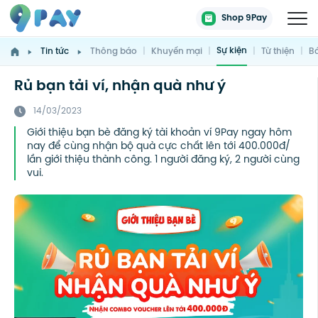
Shop 9Pay
Sự kiện
Tin tức
Thông báo
|
Khuyến mại
|
|
Từ thiện
|
Bá
Rủ bạn tải ví, nhận quà như ý
14/03/2023
Giới thiệu bạn bè đăng ký tài khoản ví 9Pay ngay hôm
nay để cùng nhận bộ quà cực chất lên tới 400.000đ/
lần giới thiệu thành công. 1 người đăng ký, 2 người cùng
vui.