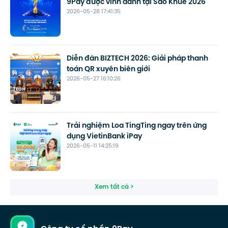
9Pay được vinh danh tại Sao Khuê 2026
2026-05-28 17:41:35
Diễn đàn BIZTECH 2026: Giải pháp thanh
toán QR xuyên biên giới
2026-05-27 16:10:26
Trải nghiệm Loa TingTing ngay trên ứng
dụng VietinBank iPay
2026-05-11 14:25:19
Xem tất cả >