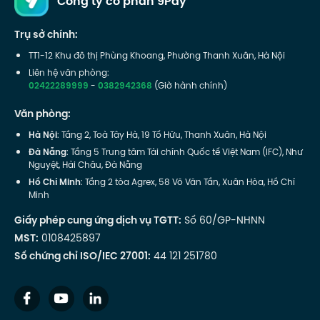
Công ty cổ phần 9Pay
Trụ sở chính:
TT1-12 Khu đô thị Phùng Khoang, Phường Thanh Xuân, Hà Nội
Liên hệ văn phòng:
02422289999
-
0382942368
(Giờ hành chính)
Văn phòng:
Hà Nội
: Tầng 2, Toà Tây Hà, 19 Tố Hữu, Thanh Xuân, Hà Nội
Đà Nẵng
: Tầng 5 Trung tâm Tài chính Quốc tế Việt Nam (IFC), Như
Nguyệt, Hải Châu, Đà Nẵng
Hồ Chí Minh
: Tầng 2 tòa Agrex, 58 Võ Văn Tần, Xuân Hòa, Hồ Chí
Minh
Giấy phép cung ứng dịch vụ TGTT:
Số 60/GP-NHNN
MST:
0108425897
Số chứng chỉ ISO/IEC 27001:
44 121 251780