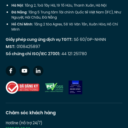
Hà Nội
: Tầng 2, Toà Tây Hà, 19 Tố Hữu, Thanh Xuân, Hà Nội
Đà Nẵng
: Tầng 5 Trung tâm Tài chính Quốc tế Việt Nam (IFC), Như
Nguyệt, Hải Châu, Đà Nẵng
Hồ Chí Minh
: Tầng 2 tòa Agrex, 58 Võ Văn Tần, Xuân Hòa, Hồ Chí
Minh
Giấy phép cung ứng dịch vụ TGTT:
Số 60/GP-NHNN
MST:
0108425897
Số chứng chỉ ISO/IEC 27001:
44 121 251780
Chăm sóc khách hàng
Hotline (Hỗ trợ 24/7)