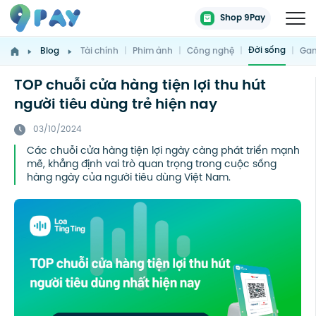
Shop 9Pay
Đời sống
Blog
Tài chính
|
Phim ảnh
|
Công nghệ
|
|
Gam
TOP chuỗi cửa hàng tiện lợi thu hút
người tiêu dùng trẻ hiện nay
03/10/2024
Các chuỗi cửa hàng tiện lợi ngày càng phát triển mạnh
mẽ, khẳng định vai trò quan trọng trong cuộc sống
hàng ngày của người tiêu dùng Việt Nam.