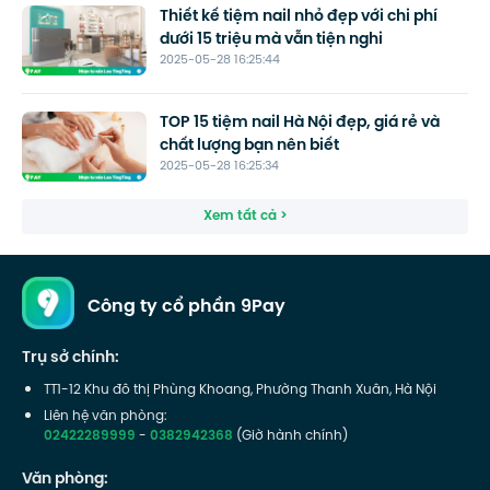
Thiết kế tiệm nail nhỏ đẹp với chi phí
dưới 15 triệu mà vẫn tiện nghi
2025-05-28 16:25:44
TOP 15 tiệm nail Hà Nội đẹp, giá rẻ và
chất lượng bạn nên biết
2025-05-28 16:25:34
Xem tất cả >
Công ty cổ phần 9Pay
Trụ sở chính:
TT1-12 Khu đô thị Phùng Khoang, Phường Thanh Xuân, Hà Nội
Liên hệ văn phòng:
02422289999
-
0382942368
(Giờ hành chính)
Văn phòng: