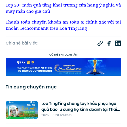
Top 20+ món quà tặng khai trương cửa hàng ý nghĩa và
may mắn cho gia chủ
Thanh toán chuyển khoản an toàn & chính xác với tài
khoản Techcombank trên Loa TingTing
Chia sẻ bài viết:
CÓ THỂ BẠN QUAN TÂM
Tin cùng chuyên mục
Loa TingTing chung tay khắc phục hậu
quả bão lũ cùng hộ kinh doanh tại Thái
2025-10-20 12:05:03
Nguyên