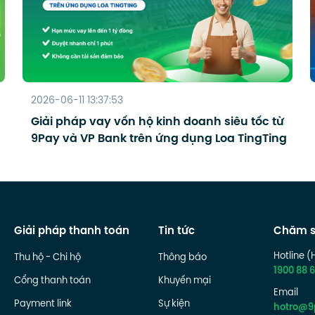
2026-06-11 13:37:53
Giải pháp vay vốn hộ kinh doanh siêu tốc từ
9Pay và VP Bank trên ứng dụng Loa TingTing
Giải pháp thanh toán
Tin tức
Chăm s
Hotline (
Thu hộ - Chi hộ
Thông báo
1900 88 6
Cổng thanh toán
Khuyến mại
Email
Payment link
Sự kiện
hotro@9