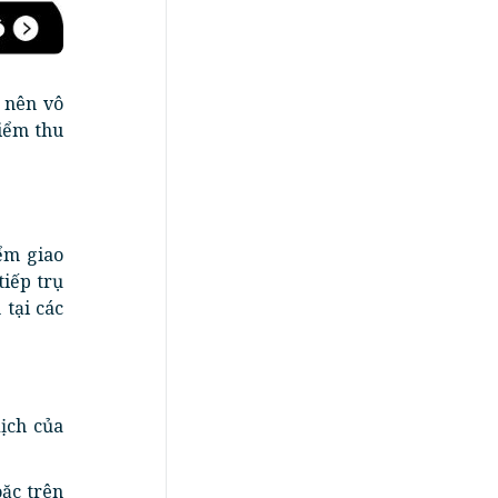
 nên vô
điểm thu
iểm giao
tiếp trụ
 tại các
ịch của
oặc trên