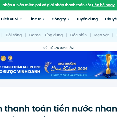
Nhận tư vấn miễn phí về giải pháp thanh toán số!
Liên hệ ngay
Dịch vụ ví
Tin tức
Công ty
Tuyển dụng
Chuyệ
|
Đời sống
|
Game - Ứng dụng
|
Góc nhìn
|
Mẹo vặt
|
CÓ THỂ BẠN QUAN TÂM
 thanh toán tiền nước nha