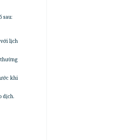
ố sau:
với lịch
 thường
rước khi
 dịch.