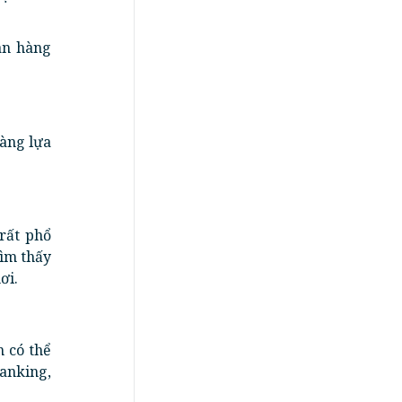
ân hàng
dàng lựa
 rất phổ
tìm thấy
ơi.
 có thể
anking,