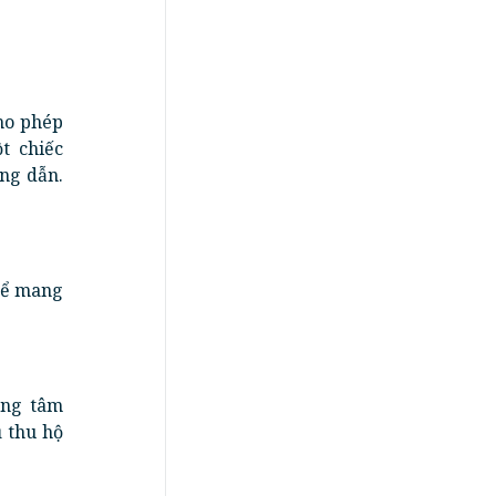
cho phép
t chiếc
ớng dẫn.
thể mang
ung tâm
ụ thu hộ