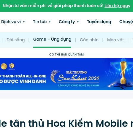
Nhận tư vấn miễn phí về giải pháp thanh toán số!
Liên hệ ngay
Dịch vụ ví
Tin tức
Công ty
Tuyển dụng
Chuyệ
Game - Ứng dụng
|
Đời sống
|
|
Góc nhìn
|
Mẹo vặt
|
CÓ THỂ BẠN QUAN TÂM
de tân thủ Hoa Kiếm Mobile