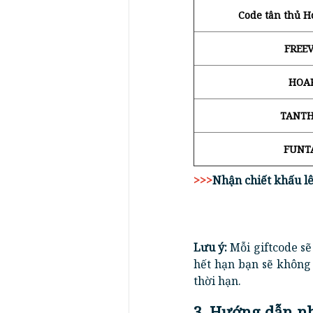
Code tân thủ H
FREEV
HOA
TANTH
FUNT
>>>
Nhận chiết khấu l
Lưu ý:
Mỗi giftcode sẽ
hết hạn bạn sẽ không 
thời hạn.
3. Hướng dẫn n