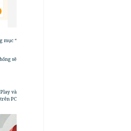
ng mục “
hống sẽ
Play và
 trên PC