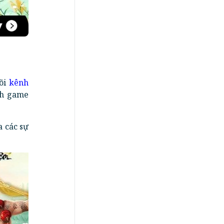
dõi
kênh
nh game
a các sự