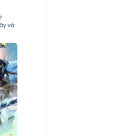
?
ây và