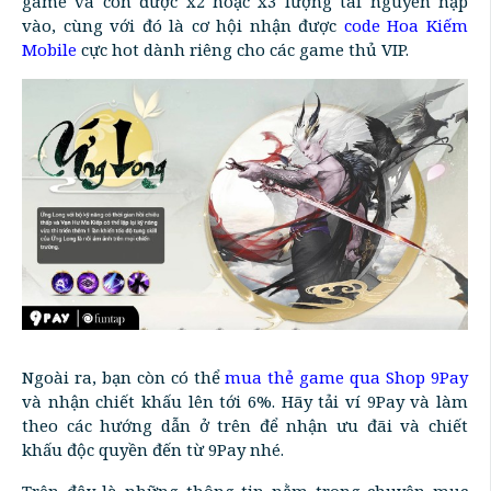
game và còn được x2 hoặc x3 lượng tài nguyên nạp
vào, cùng với đó là cơ hội nhận được
code Hoa Kiếm
Mobile
cực hot dành riêng cho các game thủ VIP.
Ngoài ra, bạn còn có thể
mua thẻ game qua Shop 9Pay
và nhận chiết khấu lên tới 6%. Hãy tải ví 9Pay và làm
theo các hướng dẫn ở trên để nhận ưu đãi và chiết
khấu độc quyền đến từ 9Pay nhé.
Trên đây là những thông tin nằm trong chuyên mục