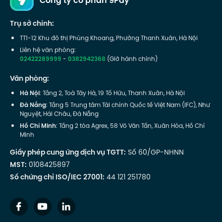
Công ty cổ phần 9Pay
Trụ sở chính:
TT1-12 Khu đô thị Phùng Khoang, Phường Thanh Xuân, Hà Nội
Liên hệ văn phòng:
02422289999
-
0382942368
(Giờ hành chính)
Văn phòng:
Hà Nội
: Tầng 2, Toà Tây Hà, 19 Tố Hữu, Thanh Xuân, Hà Nội
Đà Nẵng
: Tầng 5 Trung tâm Tài chính Quốc tế Việt Nam (IFC), Như
Nguyệt, Hải Châu, Đà Nẵng
Hồ Chí Minh
: Tầng 2 tòa Agrex, 58 Võ Văn Tần, Xuân Hòa, Hồ Chí
Minh
Giấy phép cung ứng dịch vụ TGTT:
Số 60/GP-NHNN
MST:
0108425897
Số chứng chỉ ISO/IEC 27001:
44 121 251780