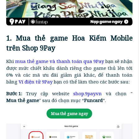
1. Mua thẻ game Hoa Kiếm Mobile
trên Shop 9Pay
Khi
mua thẻ game và thanh toán qua 9Pay
bạn sẽ nhận
được mức chiết khấu dành riêng cho game thủ lên tới
6% và các mã ưu đãi giảm giá khác, để thanh toán
bằng
Ví điện tử 9Pay
bạn có thể làm theo các bước sau:
Bước 1:
Truy cập website
shop.9pay.vn
và chọn "
Mua thẻ game
" sau đó chọn mục “
Funcard
”.
Mua thẻ game ngay