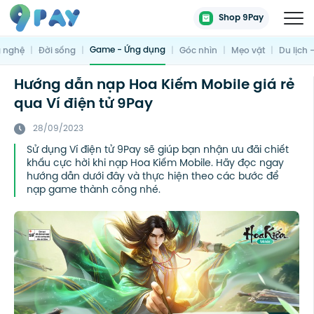
Shop 9Pay
Game - Ứng dụng
 nghệ
|
Đời sống
|
|
Góc nhìn
|
Mẹo vặt
|
Du lịch 
Hướng dẫn nạp Hoa Kiếm Mobile giá rẻ
qua Ví điện tử 9Pay
28/09/2023
Sử dụng Ví điện tử 9Pay sẽ giúp bạn nhận ưu đãi chiết
khấu cực hời khi nạp Hoa Kiếm Mobile. Hãy đọc ngay
hướng dẫn dưới đây và thực hiện theo các bước để
nạp game thành công nhé.