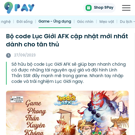
Shop 9Pay
Game - Ứng dụng
 nghệ
|
Đời sống
|
|
Góc nhìn
|
Mẹo vặt
|
Du lịch 
Bộ code Lục Giới AFK cập nhật mới nhất
dành cho tân thủ
27/09/2023
Sở hữu bộ code Lục Giới AFK sẽ giúp bạn nhanh chóng
có được những tài nguyên quý giá và đội hình Linh
Thần SSR đầy mạnh mẽ trong game. Nhanh tay nhập
code và trải nghiệm Lục Giới ngay.