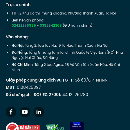
Trụ sở chính:
TT1-12 Khu đô thị Phùng Khoang, Phường Thanh Xuân, Hà Nội
Liên hệ văn phòng:
02422289999
-
0382942368
(Giờ hành chính)
Văn phòng:
Hà Nội
: Tầng 2, Toà Tây Hà, 19 Tố Hữu, Thanh Xuân, Hà Nội
Đà Nẵng
: Tầng 5 Trung tâm Tài chính Quốc tế Việt Nam (IFC), Như
Nguyệt, Hải Châu, Đà Nẵng
Hồ Chí Minh
: Tầng 2 tòa Agrex, 58 Võ Văn Tần, Xuân Hòa, Hồ Chí
Minh
Giấy phép cung ứng dịch vụ TGTT:
Số 60/GP-NHNN
MST:
0108425897
Số chứng chỉ ISO/IEC 27001:
44 121 251780