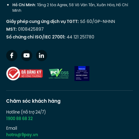
Hồ Chí Minh
: Tầng 2 tòa Agrex, 58 Võ Văn Tần, Xuân Hòa, Hồ Chí
Minh
Giấy phép cung ứng dịch vụ TGTT:
Số 60/GP-NHNN
MST:
0108425897
Số chứng chỉ ISO/IEC 27001:
44 121 251780
Chăm sóc khách hàng
Hotline (Hỗ trợ 24/7)
1900 88 68 32
Email
hotro@9pay.vn