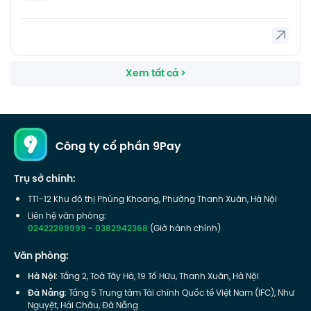
Xem tất cả >
Công ty cổ phần 9Pay
Trụ sở chính:
TT1-12 Khu đô thị Phùng Khoang, Phường Thanh Xuân, Hà Nội
Liên hệ văn phòng:
02422289999
-
0382942368
(Giờ hành chính)
Văn phòng:
Hà Nội
: Tầng 2, Toà Tây Hà, 19 Tố Hữu, Thanh Xuân, Hà Nội
Đà Nẵng
: Tầng 5 Trung tâm Tài chính Quốc tế Việt Nam (IFC), Như
Nguyệt, Hải Châu, Đà Nẵng