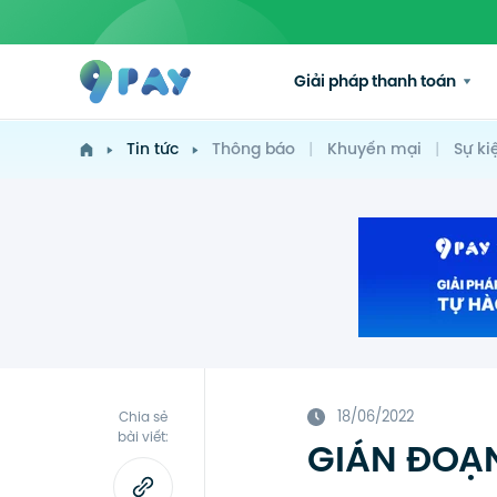
Giải pháp thanh toán
Tin tức
Thông báo
|
Khuyến mại
|
Sự ki
18/06/2022
Chia sẻ
bài viết:
GIÁN ĐOẠN