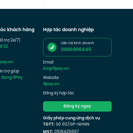
óc khách hàng
Hợp tác doanh nghiệp
Hỗ trợ 24/7)
Liên hệ kinh doanh
8 32
0986996445
pay.vn
Email
biz@9pay.vn
n trợ giúp
g dụng 9Pay
Website
9pay.vn
Đăng ký hợp tác
Đăng ký ngay
Giấy phép cung ứng dịch vụ
TGTT:
Số 60/GP-NHNN
MST:
0108425897