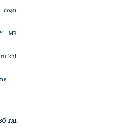
n đoạn
Ví - MB
 từ khi
ng.
SỐ TẠI