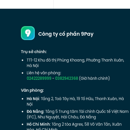
Công ty cổ phần 9Pay
Trụ sở chính:
TT1-12 Khu đô thị Phùng Khoang, Phường Thanh Xuân,
Hà Nội
Liên hệ văn phòng:
02422289999
-
0382942368
(Giờ hành chính)
Văn phòng:
Hà Nội
: Tầng 2, Toà Tây Hà, 19 Tố Hữu, Thanh Xuân, Hà
Nội
Đà Nẵng
: Tầng 5 Trung tâm Tài chính Quốc tế Việt Nam
(IFC), Như Nguyệt, Hải Châu, Đà Nẵng
Hồ Chí Minh
: Tầng 2 tòa Agrex, 58 Võ Văn Tần, Xuân