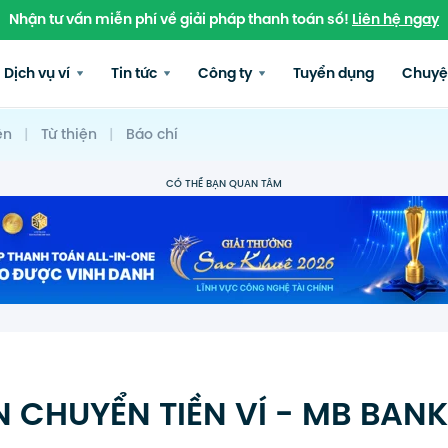
Nhận tư vấn miễn phí về giải pháp thanh toán số!
Liên hệ ngay
Dịch vụ ví
Tin tức
Công ty
Tuyển dụng
Chuyệ
ện
|
Từ thiện
|
Báo chí
CÓ THỂ BẠN QUAN TÂM
 CHUYỂN TIỀN VÍ - MB BANK