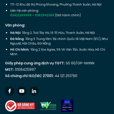
TT1-12 Khu đô thị Phùng Khoang, Phường Thanh Xuân, Hà Nội
Liên hệ văn phòng:
02422289999
-
0382942368
(Giờ hành chính)
Văn phòng:
Hà Nội
: Tầng 2, Toà Tây Hà, 19 Tố Hữu, Thanh Xuân, Hà Nội
Đà Nẵng
: Tầng 5 Trung tâm Tài chính Quốc tế Việt Nam (IFC), Như
Nguyệt, Hải Châu, Đà Nẵng
Hồ Chí Minh
: Tầng 2 tòa Agrex, 58 Võ Văn Tần, Xuân Hòa, Hồ Chí
Minh
Giấy phép cung ứng dịch vụ TGTT:
Số 60/GP-NHNN
MST:
0108425897
Số chứng chỉ ISO/IEC 27001:
44 121 251780