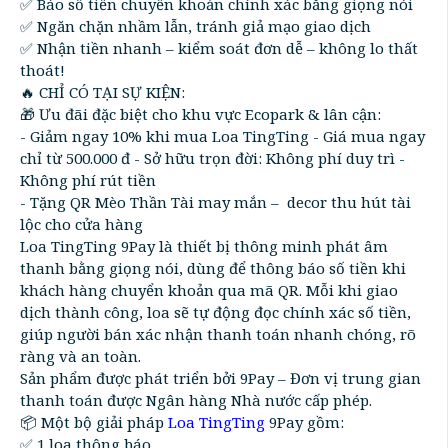
✅ Báo số tiền chuyển khoản chính xác bằng giọng nói
✅ Ngăn chặn nhầm lẫn, tránh giả mạo giao dịch
✅ Nhận tiền nhanh – kiểm soát đơn dễ – không lo thất
thoát!
🔥 CHỈ CÓ TẠI SỰ KIỆN:
🎁 Ưu đãi đặc biệt cho khu vực Ecopark & lân cận:
- Giảm ngay 10% khi mua Loa TingTing - Giá mua ngay
chỉ từ 500.000 đ - Sở hữu trọn đời: Không phí duy trì -
Không phí rút tiền
- Tặng QR Mèo Thần Tài may mắn – decor thu hút tài
lộc cho cửa hàng
Loa TingTing 9Pay là thiết bị thông minh phát âm
thanh bằng giọng nói, dùng để thông báo số tiền khi
khách hàng chuyển khoản qua mã QR. Mỗi khi giao
dịch thành công, loa sẽ tự động đọc chính xác số tiền,
giúp người bán xác nhận thanh toán nhanh chóng, rõ
ràng và an toàn.
Sản phẩm được phát triển bởi 9Pay – Đơn vị trung gian
thanh toán được Ngân hàng Nhà nước cấp phép.
📦 Một bộ giải pháp
Loa TingTing
9Pay gồm:
✅ 1 loa thông báo