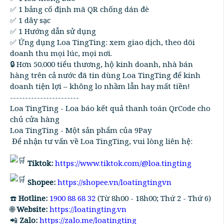
✅ 1 bảng cố định mã QR chống dán đè
✅ 1 dây sạc
✅ 1 Hướng dẫn sử dụng
✅ Ứng dụng Loa TingTing: xem giao dịch, theo dõi
doanh thu mọi lúc, mọi nơi.
🔒 Hơn 50.000 tiểu thương, hộ kinh doanh, nhà bán
hàng trên cả nước đã tin dùng Loa TingTing để kinh
doanh tiện lợi – không lo nhầm lẫn hay mất tiền!
-----------------------
Loa TingTing - Loa báo kết quả thanh toán QrCode cho
chủ cửa hàng
Loa TingTing - Một sản phẩm của 9Pay
Để nhận tư vấn về Loa TingTing, vui lòng liên hệ:
Tiktok:
https://www.tiktok.com/@loa.tingting
Shopee:
https://shopee.vn/loatingtingvn
☎️
Hotline:
1900 88 68 32
(Từ 8h00 - 18h00; Thứ 2 - Thứ 6)
🌐
Website:
https://loatingting.vn
📲
Zalo:
https://zalo.me/loatingting