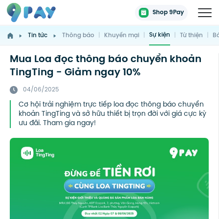
Shop 9Pay
Sự kiện
Tin tức
Thông báo
|
Khuyến mại
|
|
Từ thiện
|
Bá
Mua Loa đọc thông báo chuyển khoản
TingTing - Giảm ngay 10%
04/06/2025
Cơ hội trải nghiệm trực tiếp loa đọc thông báo chuyển
khoản TingTing và sở hữu thiết bị trọn đời với giá cực kỳ
ưu đãi. Tham gia ngay!