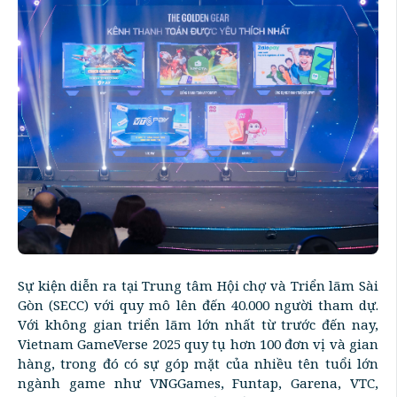
Sự kiện diễn ra tại Trung tâm Hội chợ và Triển lãm Sài
Gòn (SECC) với quy mô lên đến 40.000 người tham dự.
Với không gian triển lãm lớn nhất từ trước đến nay,
Vietnam GameVerse 2025 quy tụ hơn 100 đơn vị và gian
hàng, trong đó có sự góp mặt của nhiều tên tuổi lớn
ngành game như VNGGames, Funtap, Garena, VTC,