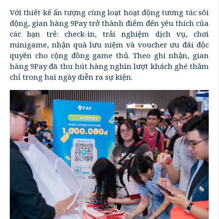
Với thiết kế ấn tượng cùng loạt hoạt động tương tác sôi
động, gian hàng 9Pay trở thành điểm đến yêu thích của
các bạn trẻ: check-in, trải nghiệm dịch vụ, chơi
minigame, nhận quà lưu niệm và voucher ưu đãi độc
quyền cho cộng đồng game thủ. Theo ghi nhận, gian
hàng 9Pay đã thu hút hàng nghìn lượt khách ghé thăm
chỉ trong hai ngày diễn ra sự kiện.