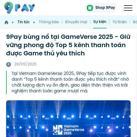
Shop 9Pay
Sự kiện
Tin tức
Thông báo
|
Khuyến mại
|
|
Từ thiện
|
Bá
9Pay bùng nổ tại GameVerse 2025 - Giữ
vững phong độ Top 5 kênh thanh toán
được Game thủ yêu thích
28/05/2025
Tại Vietnam GameVerse 2025, 9Pay tiếp tục được vinh
danh “Top 5 kênh thanh toán được yêu thích nhất” nhờ
chất lượng dịch vụ ổn định, giao diện thân thiện và trải
nghiệm thanh toán game mượt mà.