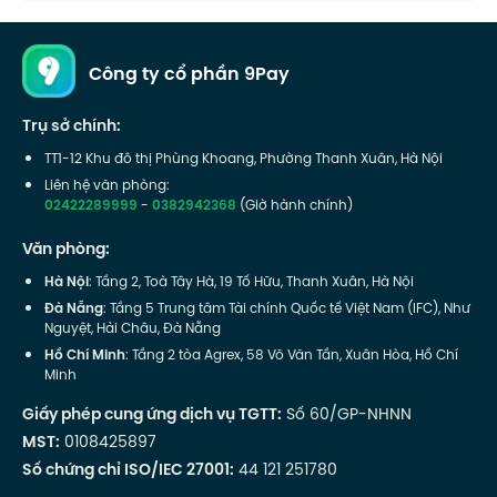
Công ty cổ phần 9Pay
Trụ sở chính:
TT1-12 Khu đô thị Phùng Khoang, Phường Thanh Xuân, Hà Nội
Liên hệ văn phòng:
02422289999
-
0382942368
(Giờ hành chính)
Văn phòng:
Hà Nội
: Tầng 2, Toà Tây Hà, 19 Tố Hữu, Thanh Xuân, Hà Nội
Đà Nẵng
: Tầng 5 Trung tâm Tài chính Quốc tế Việt Nam (IFC), Như
Nguyệt, Hải Châu, Đà Nẵng
Hồ Chí Minh
: Tầng 2 tòa Agrex, 58 Võ Văn Tần, Xuân Hòa, Hồ Chí
Minh
Giấy phép cung ứng dịch vụ TGTT:
Số 60/GP-NHNN
MST:
0108425897
Số chứng chỉ ISO/IEC 27001:
44 121 251780