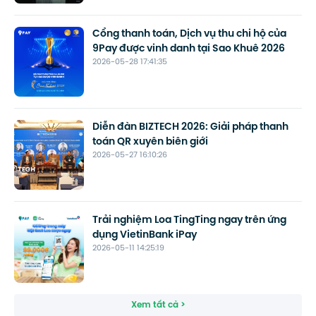
Cổng thanh toán, Dịch vụ thu chi hộ của
9Pay được vinh danh tại Sao Khuê 2026
2026-05-28 17:41:35
Diễn đàn BIZTECH 2026: Giải pháp thanh
toán QR xuyên biên giới
2026-05-27 16:10:26
Trải nghiệm Loa TingTing ngay trên ứng
dụng VietinBank iPay
2026-05-11 14:25:19
Xem tất cả >