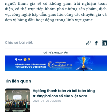
người tham gia sẽ có không gian trải nghiệm toàn
diện, có thể trực tiếp khám phá những sản phẩm, dịch
vụ, công nghệ hấp dẫn, giao lưu cùng các chuyên gia và
đơn vị hàng đầu hoạt động trong lĩnh vực game.
Chia sẻ bài viết:
CÓ THỂ BẠN QUAN TÂM
Tin liên quan
Hạ tầng thanh toán và bài toán tăng
trưởng hai con số của Việt Nam
2026-06-26 09:25:55