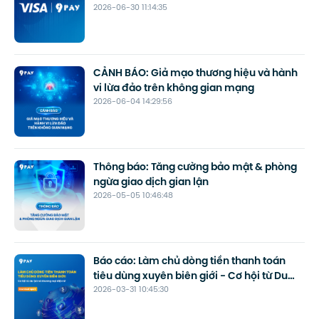
2026-06-30 11:14:35
lịch
CẢNH BÁO: Giả mạo thương hiệu và hành
vi lừa đảo trên không gian mạng
2026-06-04 14:29:56
Thông báo: Tăng cường bảo mật & phòng
ngừa giao dịch gian lận
2026-05-05 10:46:48
Báo cáo: Làm chủ dòng tiền thanh toán
tiêu dùng xuyên biên giới - Cơ hội từ Du
2026-03-31 10:45:30
lịch và Thương mại điện tử