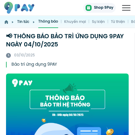
Shop 9Pay
Thông báo
Tin tức
|
Khuyến mại
|
Sự kiện
|
Từ thiện
|
Bá
📢 THÔNG BÁO BẢO TRÌ ỨNG DỤNG 9PAY
NGÀY 04/10/2025
03/10/2025
Bảo trì ứng dụng 9PAY