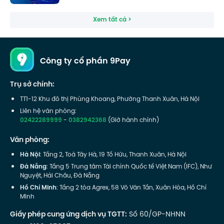
Xem tất cả >
Công ty cổ phần 9Pay
Trụ sở chính:
TT1-12 Khu đô thị Phùng Khoang, Phường Thanh Xuân, Hà Nội
Liên hệ văn phòng:
02422289999
-
0382942368
(Giờ hành chính)
Văn phòng:
Hà Nội
: Tầng 2, Toà Tây Hà, 19 Tố Hữu, Thanh Xuân, Hà Nội
Đà Nẵng
: Tầng 5 Trung tâm Tài chính Quốc tế Việt Nam (IFC), Như
Nguyệt, Hải Châu, Đà Nẵng
Hồ Chí Minh
: Tầng 2 tòa Agrex, 58 Võ Văn Tần, Xuân Hòa, Hồ Chí
Minh
Giấy phép cung ứng dịch vụ TGTT:
Số 60/GP-NHNN