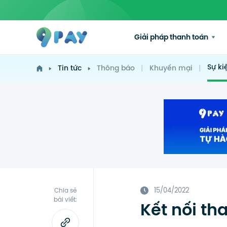
Giải pháp thanh toán
Sự ki
Tin tức
Thông báo
|
Khuyến mại
|
15/04/2022
Chia sẻ
bài viết:
Kết nối th