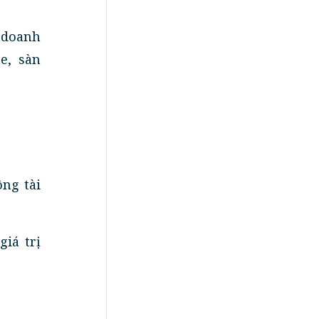
 doanh
e, sàn
ông tài
giá trị