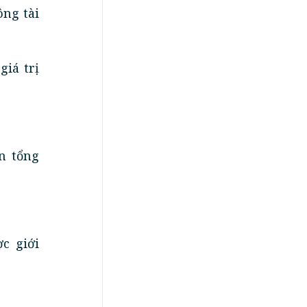
ông tài
giá trị
ên tổng
c giới