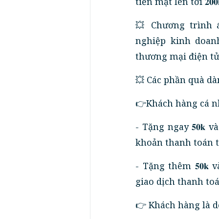
tiền mặt lên tới 𝟐𝟎𝟎𝐤 cùng 
💥 Chương trình 
nghiệp kinh doan
thương mại điện tử
💥 Các phần quà dà
👉Khách hàng cá n
- Tặng ngay 𝟓𝟎𝐤 
khoản thanh toán t
- Tặng thêm 𝟓𝟎𝐤 
giao dịch thanh to
👉 Khách hàng là d