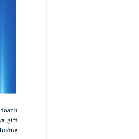
/doanh
à giới
thưởng