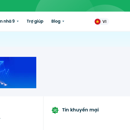
n nhà 9
Trợ giúp
Blog
VI
Tin khuyến mại
y