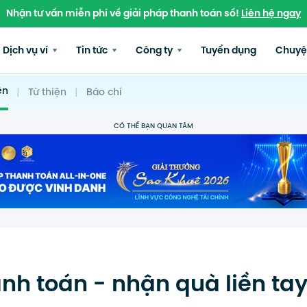
Nhận tư vấn miễn phí về giải pháp thanh toán số!
Liên hệ ngay
Dịch vụ ví
Tin tức
Công ty
Tuyển dụng
Chuyệ
ện
|
Từ thiện
|
Báo chí
CÓ THỂ BẠN QUAN TÂM
anh toán - nhận quà liền ta