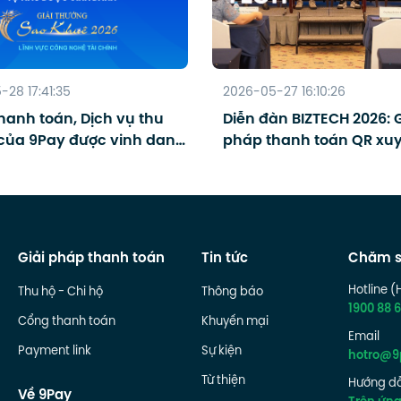
28 17:41:35
2026-05-27 16:10:26
hanh toán, Dịch vụ thu
Diễn đàn BIZTECH 2026: G
 của 9Pay được vinh danh
pháp thanh toán QR xuy
o Khuê 2026
giới
Giải pháp thanh toán
Tin tức
Chăm s
Hotline (
Thu hộ - Chi hộ
Thông báo
1900 88 6
Cổng thanh toán
Khuyến mại
Email
Payment link
Sự kiện
hotro@9
Từ thiện
Hướng dẫ
Về 9Pay