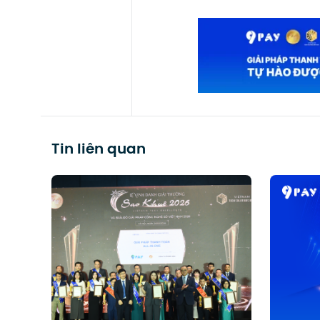
Tin liên quan