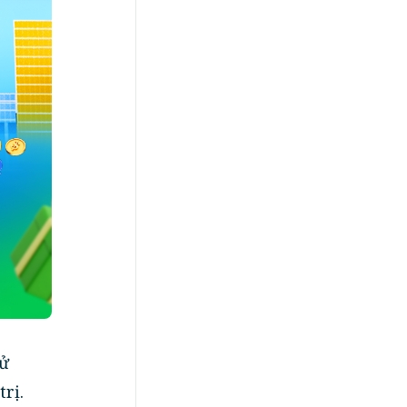
hử
rị.