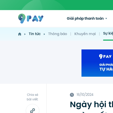
Giải pháp thanh toán
Sự ki
Tin tức
Thông báo
|
Khuyến mại
|
16/10/2024
Chia sẻ
bài viết:
Ngày hội 