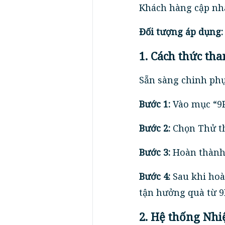
Khách hàng cập nh
Đối tượng áp dụng:
1. Cách thức th
Sẵn sàng chinh phục
Bước 1:
Vào mục “9
Bước 2:
Chọn Thử th
Bước 3:
Hoàn thành 
Bước 4:
Sau khi hoà
tận hưởng quà từ 9
2. Hệ thống Nh