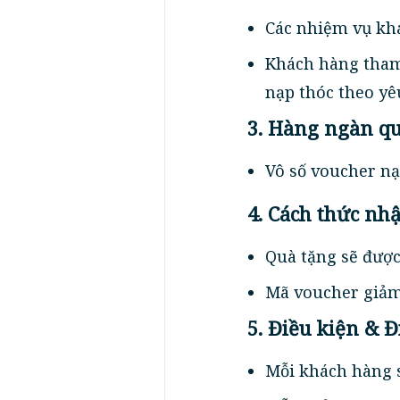
Các nhiệm vụ kh
Khách hàng tham
nạp thóc theo y
3. Hàng ngàn qu
Vô số voucher n
4. Cách thức nh
Quà tặng sẽ được
Mã voucher giảm 
5. Điều kiện & 
Mỗi khách hàng 