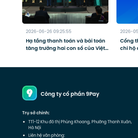
2026-06-26 09:25:55
2026-05-
Hạ tầng thanh toán và bài toán
Cổng t
tăng trưởng hai con số của Việt
chi hộ
Nam
tại Sa
Công ty cổ phần 9Pay
Trụ sở chính:
TT1-12 Khu đô thị Phùng Khoang, Phường Thanh Xuân,
Hà Nội
Liên hệ văn phòng: