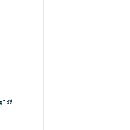
g” để