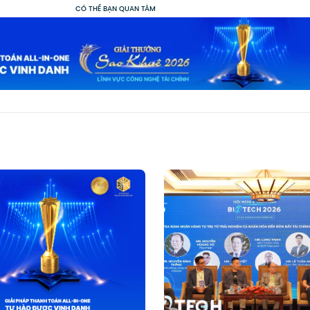
CÓ THỂ BẠN QUAN TÂM