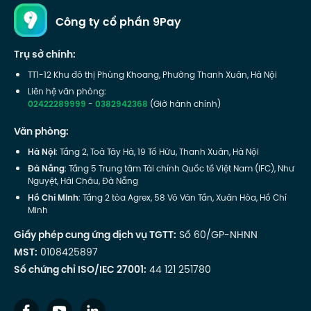
Công ty cổ phần 9Pay
Trụ sở chính:
TT1-12 Khu đô thị Phùng Khoang, Phường Thanh Xuân, Hà Nội
Liên hệ văn phòng:
02422289999
-
0382942368
(Giờ hành chính)
Văn phòng:
Hà Nội
: Tầng 2, Toà Tây Hà, 19 Tố Hữu, Thanh Xuân, Hà Nội
Đà Nẵng
: Tầng 5 Trung tâm Tài chính Quốc tế Việt Nam (IFC), Như
Nguyệt, Hải Châu, Đà Nẵng
Hồ Chí Minh
: Tầng 2 tòa Agrex, 58 Võ Văn Tần, Xuân Hòa, Hồ Chí
Minh
Giấy phép cung ứng dịch vụ TGTT:
Số 60/GP-NHNN
MST:
0108425897
Số chứng chỉ ISO/IEC 27001:
44 121 251780