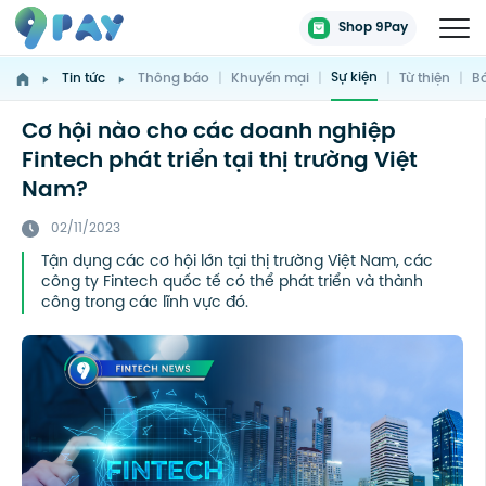
Shop 9Pay
Sự kiện
Tin tức
Thông báo
|
Khuyến mại
|
|
Từ thiện
|
Bá
Cơ hội nào cho các doanh nghiệp
Fintech phát triển tại thị trường Việt
Nam?
02/11/2023
Tận dụng các cơ hội lớn tại thị trường Việt Nam, các
công ty Fintech quốc tế có thể phát triển và thành
công trong các lĩnh vực đó.