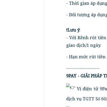
- Thời gian áp dụn
- Đối tượng áp dụn
❗
Lưu ý
:
- Với Kênh rút tiề
giao dịch/1 ngày.
- Hạn mức rút tiền 
--------------------
9PAY - GIẢI PHÁP 
Ví điện tử 9P
dịch vụ TGTT Số