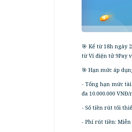
️🎯 Kể từ 18h ngày
từ Ví điện tử 9Pay 
️🎯 Hạn mức áp dụn
- Tổng hạn mức tài
đa 10.000.000 VNĐ/
- Số tiền rút tối th
- Phí rút tiền: Miễ