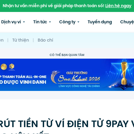
Nhận tư vấn miễn phí về giải pháp thanh toán số!
Liên hệ ngay
Dịch vụ ví
Tin tức
Công ty
Tuyển dụng
Chuyệ
ện
|
Từ thiện
|
Báo chí
CÓ THỂ BẠN QUAN TÂM
T TIỀN TỪ VÍ ĐIỆN TỬ 9PAY 