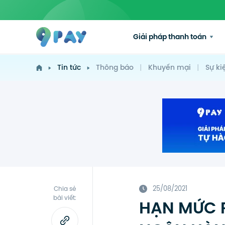
Giải pháp thanh toán
Tin tức
Thông báo
|
Khuyến mại
|
Sự ki
25/08/2021
Chia sẻ
bài viết:
HẠN MỨC RÚ