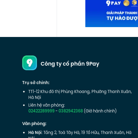
Công ty cổ phần 9Pay
Trụ sở chính:
TT1-12 Khu đô thị Phùng Khoang, Phường Thanh Xuân,
Hà Nội
Liên hệ văn phòng:
02422289999
-
0382942368
(Giờ hành chính)
Văn phòng:
Hà Nội
: Tầng 2, Toà Tây Hà, 19 Tố Hữu, Thanh Xuân, Hà