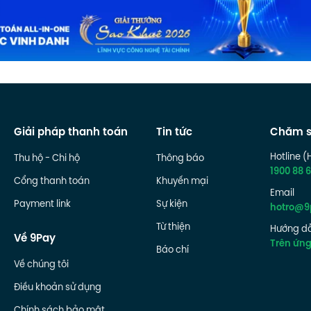
Giải pháp thanh toán
Tin tức
Chăm s
Hotline (
Thu hộ - Chi hộ
Thông báo
1900 88 6
Cổng thanh toán
Khuyến mại
Email
Payment link
Sự kiện
hotro@9
Từ thiện
Hướng dẫ
Về 9Pay
Trên ứn
Báo chí
Về chúng tôi
Điều khoản sử dụng
Chính sách bảo mật