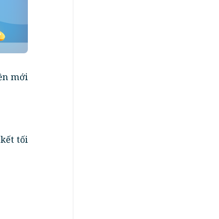
iền mới
kết tối