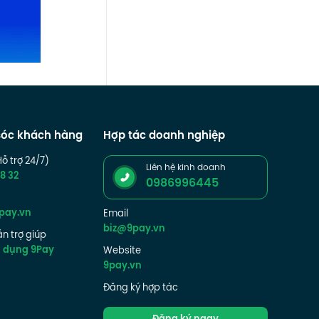
óc khách hàng
Hợp tác doanh nghiệp
Hỗ trợ 24/7)
Liên hệ kinh doanh
8 32
0986996445
pay.vn
Email
biz@9pay.vn
n trợ giúp
g dụng 9Pay
Website
9pay.vn
Đăng ký hợp tác