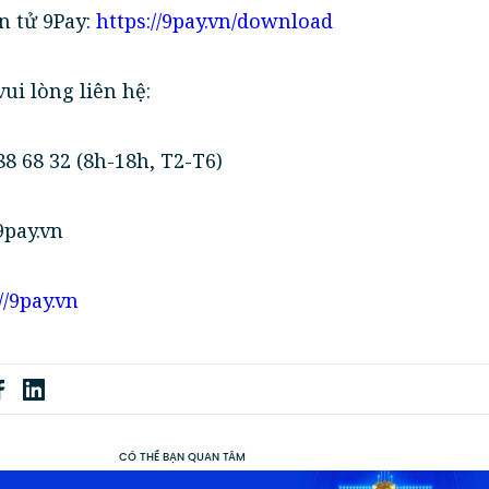
̂n tử 9Pay:
https://9pay.vn/download
ui lòng liên hệ:
 88 68 32 (8h-18h, T2-T6)
pay.vn
//9pay.vn
CÓ THỂ BẠN QUAN TÂM