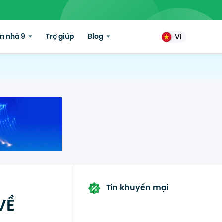
n nhà 9
Trợ giúp
Blog
VI
Tin khuyến mại
VỀ