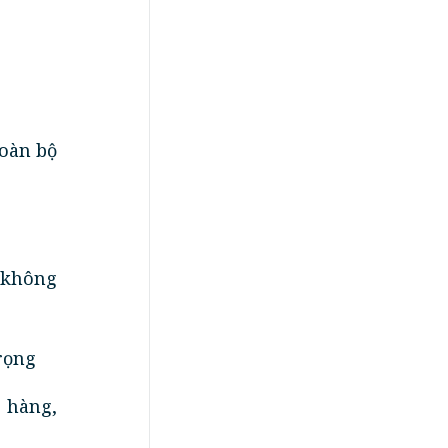
toàn bộ
 không
trọng
 hàng,