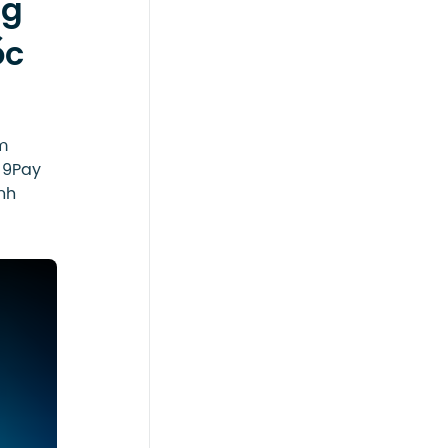
ng
ốc
âm
 9Pay
nh