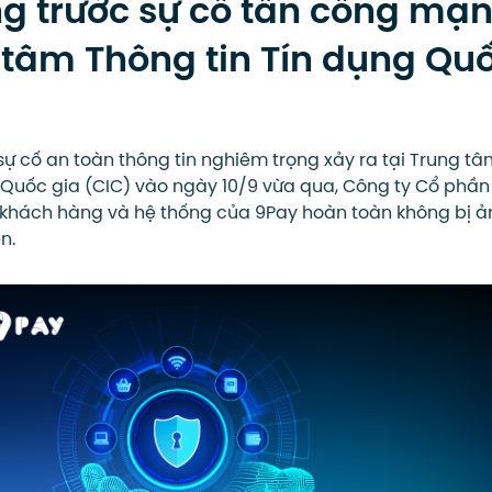
g trước sự cố tấn công mạ
 tâm Thông tin Tín dụng Qu
 sự cố an toàn thông tin nghiêm trọng xảy ra tại Trung t
 Quốc gia (CIC) vào ngày 10/9 vừa qua, Công ty Cổ phần
u khách hàng và hệ thống của 9Pay hoàn toàn không bị ả
n.