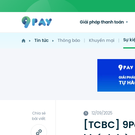
Giải pháp thanh toán
Sự ki
Tin tức
Thông báo
|
Khuyến mại
|
12/09/2025
Chia sẻ
bài viết:
[TCBC] 9P