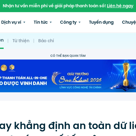
Nhận tư vấn miễn phí về giải pháp thanh toán số!
Liên hệ ngay
Dịch vụ ví
Tin tức
Công ty
Tuyển dụng
Chuyệ
ện
|
Từ thiện
|
Báo chí
CÓ THỂ BẠN QUAN TÂM
ay khẳng định an toàn dữ l