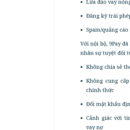
Lừa đảo vay nóng
Đăng ký trái phép
Spam/quảng cáo l
Với nội bộ, 9Pay đ
nhân sự tuyệt đối 
Không chia sẻ th
Không cung cấp
chính thức
Đổi mật khẩu địn
Cảnh giác với t
vay nợ