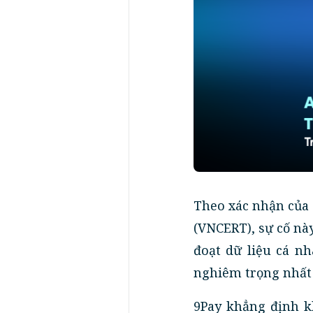
Theo xác nhận của
(VNCERT), sự cố nà
đoạt dữ liệu cá n
nghiêm trọng nhất 
9Pay khẳng định k