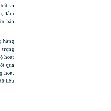
nhất và
n, đảm
ẩn bảo
ụ hàng
 trọng
bộ hoạt
uốt quá
g hoạt
dữ liệu