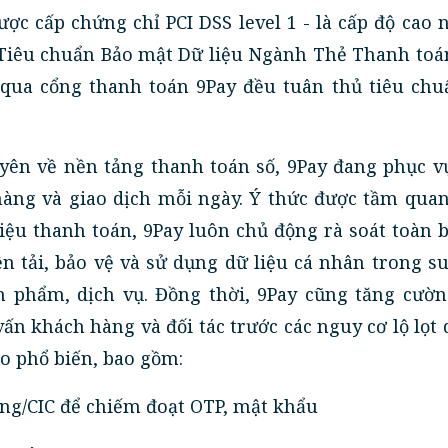
ược cấp chứng chỉ PCI DSS level 1 - là cấp độ cao 
 Tiêu chuẩn Bảo mật Dữ liệu Ngành Thẻ Thanh toá
 qua cổng thanh toán 9Pay đều tuân thủ tiêu chu
uyên về nền tảng thanh toán số, 9Pay đang phục v
àng và giao dịch mỗi ngày. Ý thức được tầm quan
iệu thanh toán, 9Pay luôn chủ động rà soát toàn 
ền tải, bảo vệ và sử dụng dữ liệu cá nhân trong s
n phẩm, dịch vụ. Đồng thời, 9Pay cũng tăng cườn
ấn khách hàng và đối tác trước các nguy cơ lộ lọt 
ảo phổ biến, bao gồm:
ng/CIC để chiếm đoạt OTP, mật khẩu