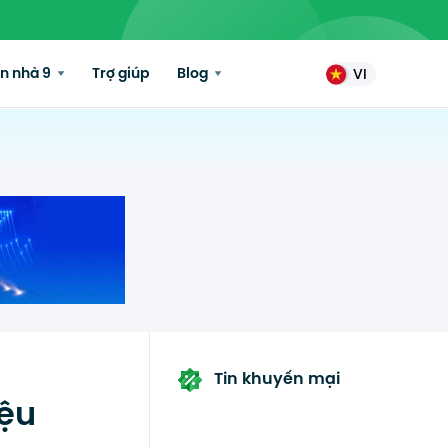
n nhà 9
Trợ giúp
Blog
VI
Tin khuyến mại
iệu