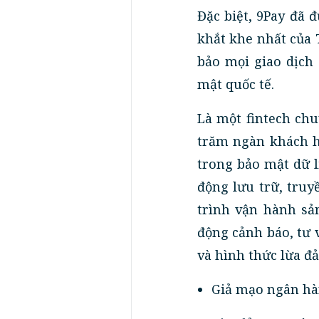
Đặc biệt, 9Pay đã đ
khắt khe nhất của
bảo mọi giao dịch
mật quốc tế.
Là một fintech ch
trăm ngàn khách h
trong bảo mật dữ l
động lưu trữ, truy
trình vận hành sả
động cảnh báo, tư v
và hình thức lừa đ
Giả mạo ngân hà