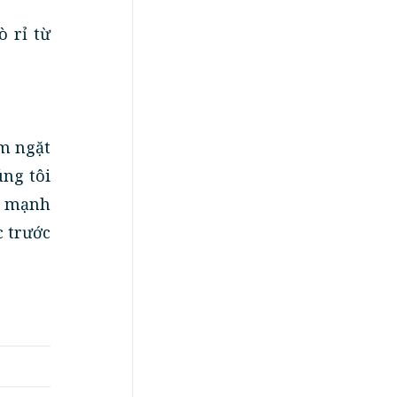
ò rỉ từ
êm ngặt
úng tôi
y mạnh
c trước