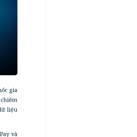
ốc gia
, chiếm
ữ liệu
Pay và