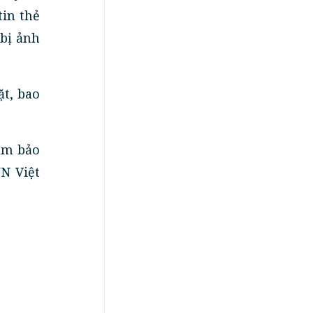
tin thẻ
 bị ảnh
t, bao
ảm bảo
N Việt