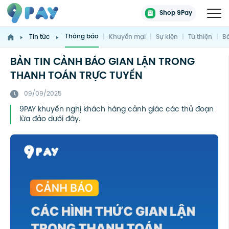
Shop 9Pay
Thông báo
Tin tức
|
Khuyến mại
|
Sự kiện
|
Từ thiện
|
Bá
BẢN TIN CẢNH BÁO GIAN LẬN TRONG
THANH TOÁN TRỰC TUYẾN
09/09/2025
9PAY khuyến nghị khách hàng cảnh giác các thủ đoạn
lừa đảo dưới đây.