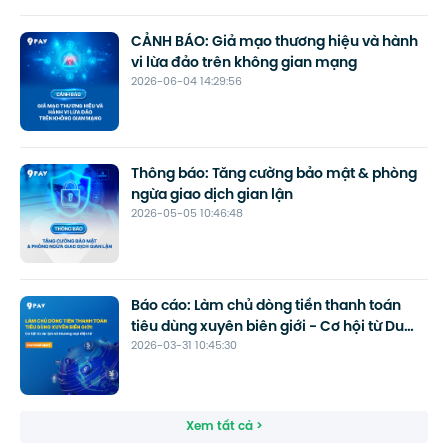
CẢNH BÁO: Giả mạo thương hiệu và hành
vi lừa đảo trên không gian mạng
2026-06-04 14:29:56
Thông báo: Tăng cường bảo mật & phòng
ngừa giao dịch gian lận
2026-05-05 10:46:48
Báo cáo: Làm chủ dòng tiền thanh toán
tiêu dùng xuyên biên giới - Cơ hội từ Du
2026-03-31 10:45:30
lịch và Thương mại điện tử
Xem tất cả >