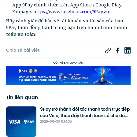
App 9Pay chính thức trên App Store / Google Play.
Fanpage:
https://www.facebook.com/9Pay.vn
Hãy cảnh giác để bảo vệ tài khoản và tài sản của bạn.
9Pay luôn đồng hành cùng bạn trên hành trình thanh
toán an toàn!
Chia sẻ bài viết:
CÓ THỂ BẠN QUAN TÂM
Tin liên quan
9Pay trở thành đối tác thanh toán trực tiếp
của Visa, thúc đẩy thanh toán số cho du
2026-06-30 11:14:35
lịch