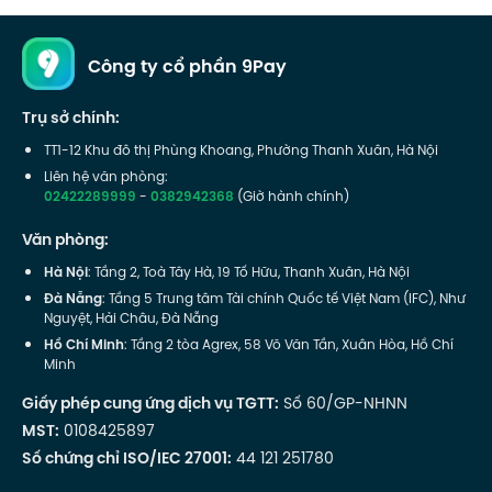
Công ty cổ phần 9Pay
Trụ sở chính:
TT1-12 Khu đô thị Phùng Khoang, Phường Thanh Xuân, Hà Nội
Liên hệ văn phòng:
02422289999
-
0382942368
(Giờ hành chính)
Văn phòng:
Hà Nội
: Tầng 2, Toà Tây Hà, 19 Tố Hữu, Thanh Xuân, Hà Nội
Đà Nẵng
: Tầng 5 Trung tâm Tài chính Quốc tế Việt Nam (IFC), Như
Nguyệt, Hải Châu, Đà Nẵng
Hồ Chí Minh
: Tầng 2 tòa Agrex, 58 Võ Văn Tần, Xuân Hòa, Hồ Chí
Minh
Giấy phép cung ứng dịch vụ TGTT:
Số 60/GP-NHNN
MST:
0108425897
Số chứng chỉ ISO/IEC 27001:
44 121 251780