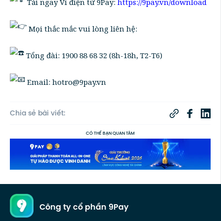
Tải ngay Ví điện tử 9Pay:
https://9pay.vn/download
Mọi thắc mắc vui lòng liên hệ:
Tổng đài: 1900 88 68 32 (8h-18h, T2-T6)
Email: hotro@9pay.vn
Chia sẻ bài viết:
CÓ THỂ BẠN QUAN TÂM
Công ty cổ phần 9Pay