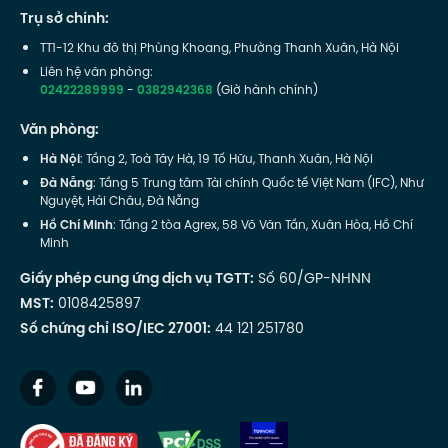
Trụ sở chính:
TT1-12 Khu đô thị Phùng Khoang, Phường Thanh Xuân, Hà Nội
Liên hệ văn phòng:
02422289999
-
0382942368
(Giờ hành chính)
Văn phòng:
Hà Nội
: Tầng 2, Toà Tây Hà, 19 Tố Hữu, Thanh Xuân, Hà Nội
Đà Nẵng
: Tầng 5 Trung tâm Tài chính Quốc tế Việt Nam (IFC), Như
Nguyệt, Hải Châu, Đà Nẵng
Hồ Chí Minh
: Tầng 2 tòa Agrex, 58 Võ Văn Tần, Xuân Hòa, Hồ Chí
Minh
Giấy phép cung ứng dịch vụ TGTT:
Số 60/GP-NHNN
MST:
0108425897
Số chứng chỉ ISO/IEC 27001:
44 121 251780