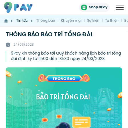
Shop 9Pay
Tin tức
Thông báo
|
Khuyến mại
|
Sự kiện
|
Từ thiện
|
Bá
THÔNG BÁO BẢO TRÌ TỔNG ĐÀI
24/03/2023
9Pay xin thông báo tới Quý khách hàng lịch bảo trì tổng
đài định kỳ từ 11h00 đến 13h30 ngày 24/03/2023.