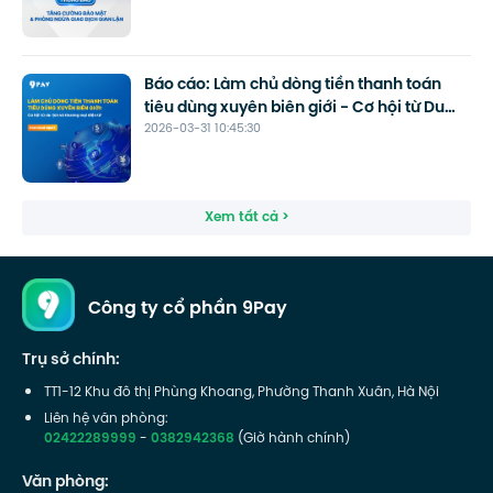
Báo cáo: Làm chủ dòng tiền thanh toán
tiêu dùng xuyên biên giới - Cơ hội từ Du
2026-03-31 10:45:30
lịch và Thương mại điện tử
Xem tất cả >
Công ty cổ phần 9Pay
Trụ sở chính:
TT1-12 Khu đô thị Phùng Khoang, Phường Thanh Xuân, Hà Nội
Liên hệ văn phòng:
02422289999
-
0382942368
(Giờ hành chính)
Văn phòng: