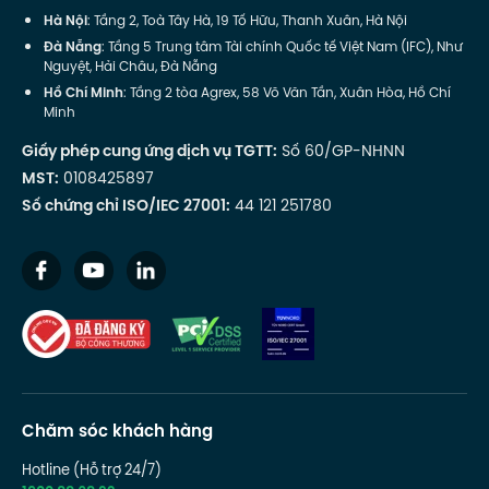
Hà Nội
: Tầng 2, Toà Tây Hà, 19 Tố Hữu, Thanh Xuân, Hà Nội
Đà Nẵng
: Tầng 5 Trung tâm Tài chính Quốc tế Việt Nam (IFC), Như
Nguyệt, Hải Châu, Đà Nẵng
Hồ Chí Minh
: Tầng 2 tòa Agrex, 58 Võ Văn Tần, Xuân Hòa, Hồ Chí
Minh
Giấy phép cung ứng dịch vụ TGTT:
Số 60/GP-NHNN
MST:
0108425897
Số chứng chỉ ISO/IEC 27001:
44 121 251780
Chăm sóc khách hàng
Hotline (Hỗ trợ 24/7)