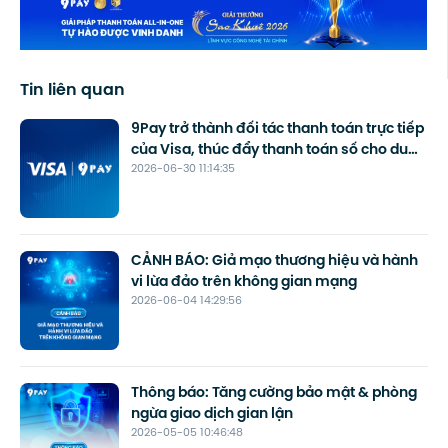
Tin liên quan
9Pay trở thành đối tác thanh toán trực tiếp
của Visa, thúc đẩy thanh toán số cho du
2026-06-30 11:14:35
lịch
CẢNH BÁO: Giả mạo thương hiệu và hành
vi lừa đảo trên không gian mạng
2026-06-04 14:29:56
Thông báo: Tăng cường bảo mật & phòng
ngừa giao dịch gian lận
2026-05-05 10:46:48