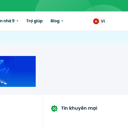
n nhà 9
Trợ giúp
Blog
VI
Tin khuyến mại