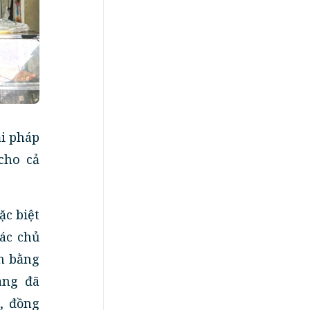
ải pháp
cho cả
ặc biệt
ác chủ
h bằng
àng đã
, đồng