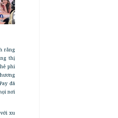
h rằng
ng thị
thẻ phi
 phương
Pay đã
mọi nơi
với xu