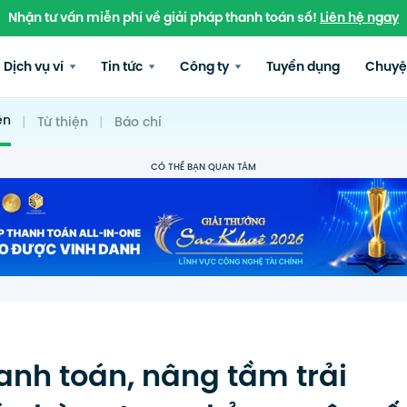
Nhận tư vấn miễn phí về giải pháp thanh toán số!
Liên hệ ngay
Dịch vụ ví
Tin tức
Công ty
Tuyển dụng
Chuyệ
ện
|
Từ thiện
|
Báo chí
CÓ THỂ BẠN QUAN TÂM
anh toán, nâng tầm trải