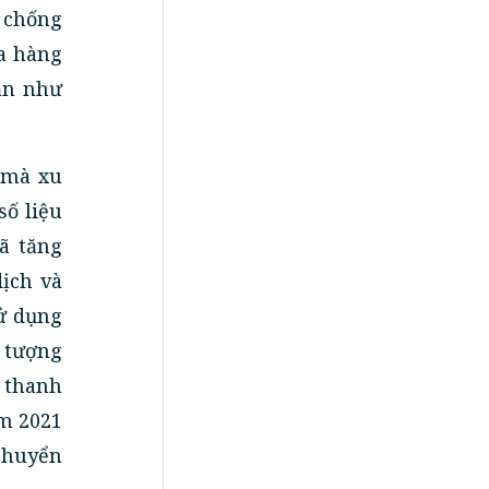
 chống
ửa hàng
ận như
 mà xu
ố liệu
ã tăng
ịch và
sử dụng
 tượng
g thanh
ăm 2021
chuyển