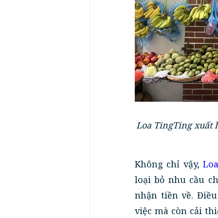
Loa TingTing xuất h
Không chỉ vậy,
Loa
loại bỏ nhu cầu c
nhận tiền về. Điều
việc mà còn cải t