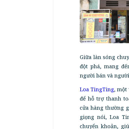
Giữa làn sóng chuy
đột phá, mang đế
người bán và ngườ
Loa TingTing
, một
để hỗ trợ thanh t
cửa hàng thường g
giọng nói, Loa T
chuyển khoản, gi