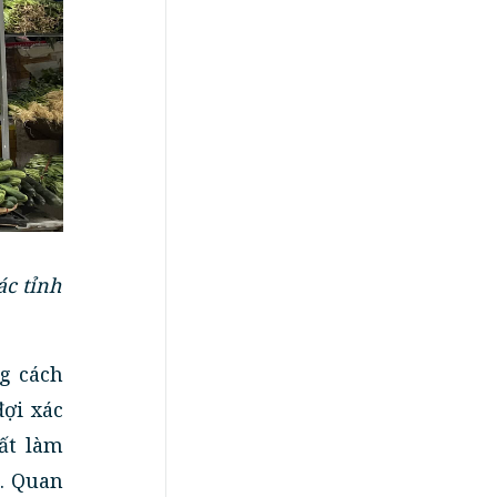
ác tỉnh
g cách
ợi xác
uất làm
. Quan