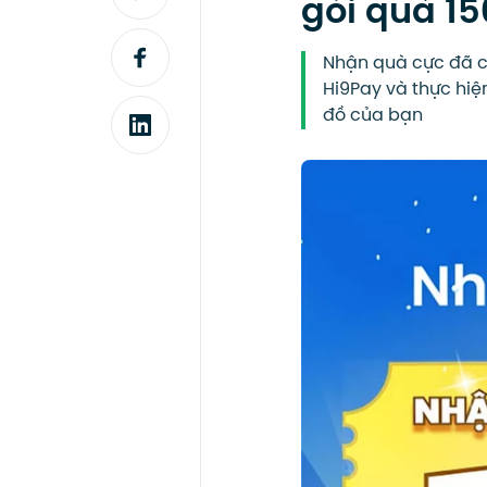
gói quà 1
Nhận quà cực đã cù
Hi9Pay và thực hiện
đồ của bạn