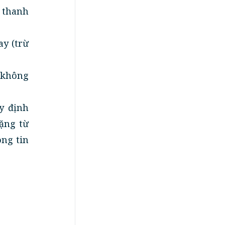
 thanh
ay (trừ
n không
y định
tặng từ
ng tin