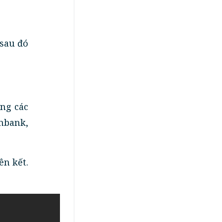
 sau đó
ong các
mbank,
ên kết.