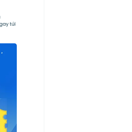
ã
gay túi