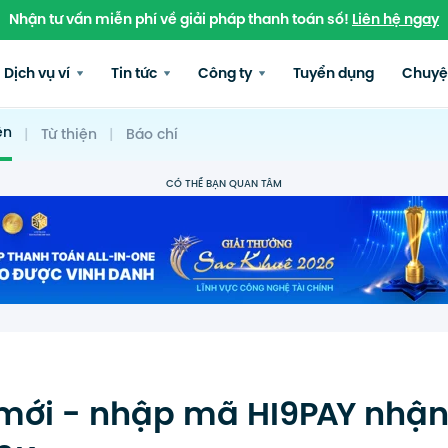
Nhận tư vấn miễn phí về giải pháp thanh toán số!
Liên hệ ngay
Dịch vụ ví
Tin tức
Công ty
Tuyển dụng
Chuyệ
ện
|
Từ thiện
|
Báo chí
CÓ THỂ BẠN QUAN TÂM
mới - nhập mã HI9PAY nhậ