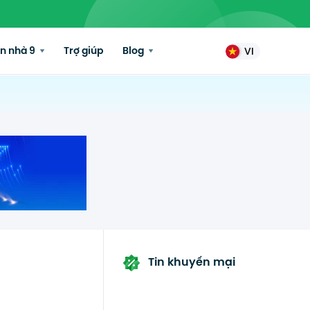
n nhà 9
Trợ giúp
Blog
VI
Tin khuyến mại
n