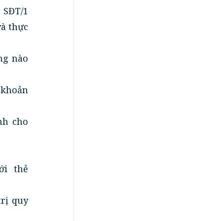
 SĐT/1
và thực
ng nào
i khoản
nh cho
ới thẻ
rị quy