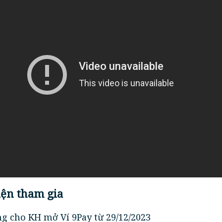
iện tham gia
ng cho KH mở Ví 9Pay từ 29/12/2023