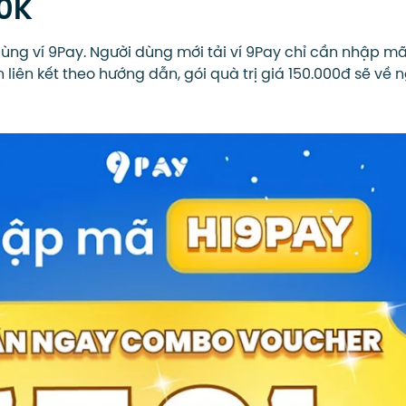
50K
ng ví 9Pay. Người dùng mới tải ví 9Pay chỉ cần nhập m
 liên kết theo hướng dẫn, gói quà trị giá 150.000đ sẽ về n