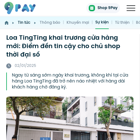
Shop 9Pay
Sự kiện
Tin tức
Thông báo
|
Khuyến mại
|
|
Từ thiện
|
Bá
Loa TingTing khai trương cửa hàng
mới: Điểm đến tin cậy cho chủ shop
thời đại số
02/01/2025
Ngay từ sáng sớm ngày khai trương, không khí tại cửa
hàng Loa TingTing đã trở nên náo nhiệt với hàng dài
khách hàng chờ đăng ký.