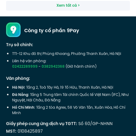
Xem tất cả >
Công ty cổ phần 9Pay
Trụ sở chính:
TT1-12 Khu đô thị Phùng Khoang, Phường Thanh Xuân, Hà Nội
Liên hệ văn phòng:
02422289999
-
0382942368
(Giờ hành chính)
Văn phòng:
Hà Nội
: Tầng 2, Toà Tây Hà, 19 Tố Hữu, Thanh Xuân, Hà Nội
Đà Nẵng
: Tầng 5 Trung tâm Tài chính Quốc tế Việt Nam (IFC), Như
Nguyệt, Hải Châu, Đà Nẵng
Hồ Chí Minh
: Tầng 2 tòa Agrex, 58 Võ Văn Tần, Xuân Hòa, Hồ Chí
Minh
Giấy phép cung ứng dịch vụ TGTT:
Số 60/GP-NHNN
MST:
0108425897