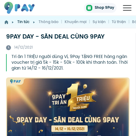
Shop 9Pay
Tin tức
Thông báo
|
Khuyến mại
|
Sự kiện
|
Từ thiện
|
Bá
9PAY DAY - SĂN DEAL CÙNG 9PAY
14/12/2021
Tri ân 1 TRIỆU người dùng Ví, 9Pay TẶNG FREE hàng ngàn
voucher trị giá 5k - 15k - 50k - 100k khi thanh toán. Thời
gian từ 14/12 - 16/12/2021.