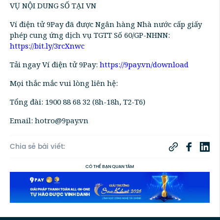
VỤ NỘI DUNG SỐ TẠI VN
Ví điện tử 9Pay đã được Ngân hàng Nhà nước cấp giấy
phép cung ứng dịch vụ TGTT Số 60/GP-NHNN:
https://bit.ly/3rcXnwc
Tải ngay Ví điện tử 9Pay:
https://9pay.vn/download
Mọi thắc mắc vui lòng liên hệ:
Tổng đài: 1900 88 68 32 (8h-18h, T2-T6)
Email: hotro@9pay.vn
Chia sẻ bài viết:
CÓ THỂ BẠN QUAN TÂM