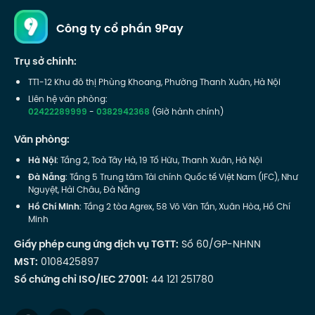
Công ty cổ phần 9Pay
Trụ sở chính:
TT1-12 Khu đô thị Phùng Khoang, Phường Thanh Xuân, Hà Nội
Liên hệ văn phòng:
02422289999
-
0382942368
(Giờ hành chính)
Văn phòng:
Hà Nội
: Tầng 2, Toà Tây Hà, 19 Tố Hữu, Thanh Xuân, Hà Nội
Đà Nẵng
: Tầng 5 Trung tâm Tài chính Quốc tế Việt Nam (IFC), Như
Nguyệt, Hải Châu, Đà Nẵng
Hồ Chí Minh
: Tầng 2 tòa Agrex, 58 Võ Văn Tần, Xuân Hòa, Hồ Chí
Minh
Giấy phép cung ứng dịch vụ TGTT:
Số 60/GP-NHNN
MST:
0108425897
Số chứng chỉ ISO/IEC 27001:
44 121 251780