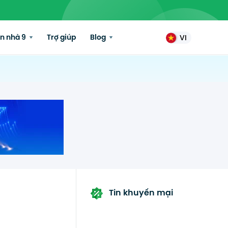
n nhà 9
Trợ giúp
Blog
VI
Tin khuyến mại