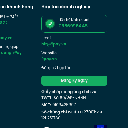
óc khách hàng
Hợp tác doanh nghiệp
Hỗ trợ 24/7)
Liên hệ kinh doanh
8 32
0986996445
pay.vn
Email
biz@9pay.vn
n trợ giúp
g dụng 9Pay
Website
9pay.vn
Đăng ký hợp tác
Đăng ký ngay
Giấy phép cung ứng dịch vụ
TGTT:
Số 60/GP-NHNN
MST:
0108425897
Số chứng chỉ ISO/IEC 27001:
44
121 251780