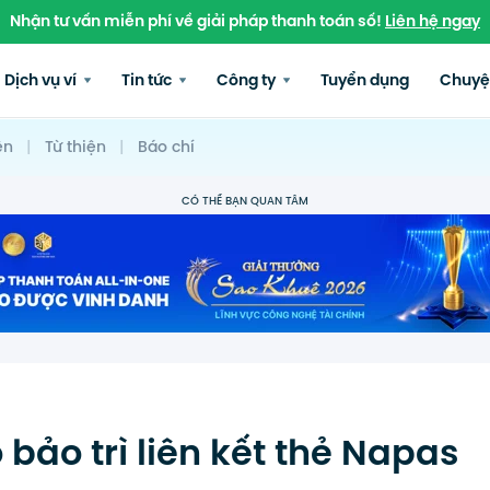
Nhận tư vấn miễn phí về giải pháp thanh toán số!
Liên hệ ngay
Dịch vụ ví
Tin tức
Công ty
Tuyển dụng
Chuyệ
ện
|
Từ thiện
|
Báo chí
CÓ THỂ BẠN QUAN TÂM
bảo trì liên kết thẻ Napas