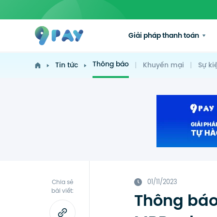
Giải pháp thanh toán
Thông báo
Tin tức
|
Khuyến mại
|
Sự ki
01/11/2023
Chia sẻ
bài viết:
Thông báo 