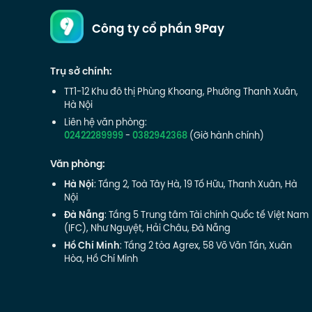
Công ty cổ phần 9Pay
Trụ sở chính:
TT1-12 Khu đô thị Phùng Khoang, Phường Thanh Xuân,
Hà Nội
Liên hệ văn phòng:
02422289999
-
0382942368
(Giờ hành chính)
Văn phòng:
Hà Nội
: Tầng 2, Toà Tây Hà, 19 Tố Hữu, Thanh Xuân, Hà
Nội
Đà Nẵng
: Tầng 5 Trung tâm Tài chính Quốc tế Việt Nam
(IFC), Như Nguyệt, Hải Châu, Đà Nẵng
Hồ Chí Minh
: Tầng 2 tòa Agrex, 58 Võ Văn Tần, Xuân
Hòa, Hồ Chí Minh