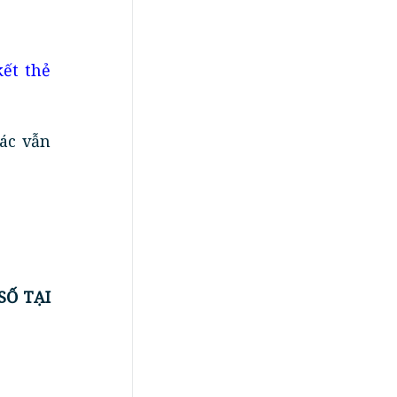
kết thẻ
ác vẫn
SỐ TẠI