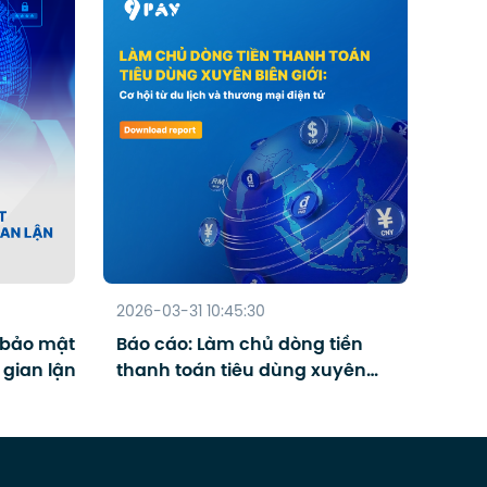
2026-03-31 10:45:30
 bảo mật
Báo cáo: Làm chủ dòng tiền
 gian lận
thanh toán tiêu dùng xuyên
biên giới - Cơ hội từ Du lịch và
Thương mại điện tử