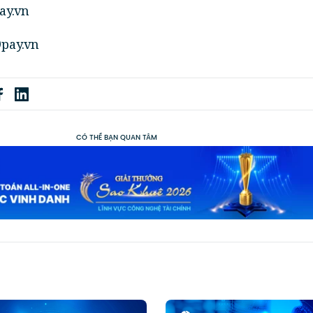
ay.vn
9pay.vn
CÓ THỂ BẠN QUAN TÂM