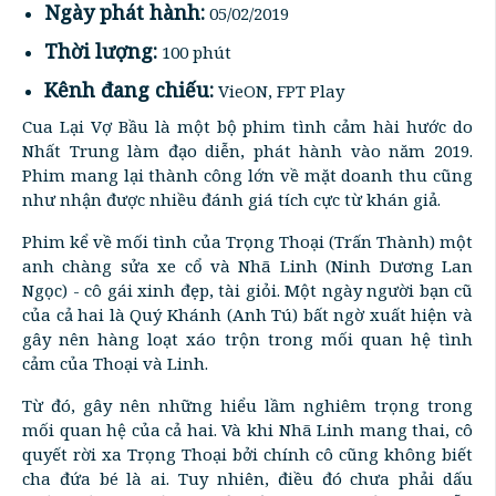
Ngày phát hành:
05/02/2019
Thời lượng:
100 phút
Kênh đang chiếu:
VieON, FPT Play
Cua Lại Vợ Bầu là một bộ phim tình cảm hài hước do
Nhất Trung làm đạo diễn, phát hành vào năm 2019.
Phim mang lại thành công lớn về mặt doanh thu cũng
như nhận được nhiều đánh giá tích cực từ khán giả.
Phim kể về mối tình của Trọng Thoại (Trấn Thành) một
anh chàng sửa xe cổ và Nhã Linh (Ninh Dương Lan
Ngọc) - cô gái xinh đẹp, tài giỏi. Một ngày người bạn cũ
của cả hai là Quý Khánh (Anh Tú) bất ngờ xuất hiện và
gây nên hàng loạt xáo trộn trong mối quan hệ tình
cảm của Thoại và Linh.
Từ đó, gây nên những hiểu lầm nghiêm trọng trong
mối quan hệ của cả hai. Và khi Nhã Linh mang thai, cô
quyết rời xa Trọng Thoại bởi chính cô cũng không biết
cha đứa bé là ai. Tuy nhiên, điều đó chưa phải dấu