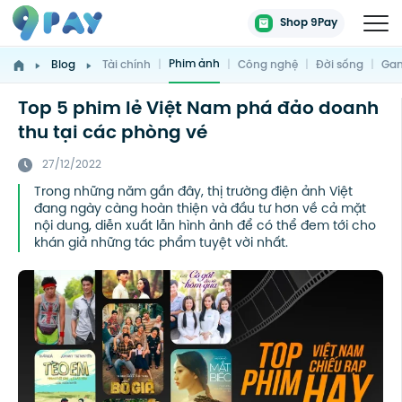
Shop 9Pay
Phim ảnh
Blog
Tài chính
|
|
Công nghệ
|
Đời sống
|
Gam
Top 5 phim lẻ Việt Nam phá đảo doanh
thu tại các phòng vé
27/12/2022
Trong những năm gần đây, thị trường điện ảnh Việt
đang ngày càng hoàn thiện và đầu tư hơn về cả mặt
nội dung, diễn xuất lẫn hình ảnh để có thể đem tới cho
khán giả những tác phẩm tuyệt vời nhất.