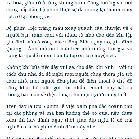
xa hoa, giàu có ở từng khung hình. Cộng hưởng với nội
dung hấp dẫn, bộ phim thực sự đã mang lại thành công
rực rỡ tại phòng vé.
Bộ phim Tiệc trăng máu xoay quanh câu chuyện về 4
người bạn thân chơi với nhau từ nhỏ cho đến khi lập
gia đình và có công việc riêng. Một ngày nọ, gia đình
Quang – Ánh mở một bữa tiệc nhỏ mừng tân gia và
cũng là dịp để nhóm bạn tụ tập ôn lại chuyện cũ.
Không khí bữa tiệc đầy vui vẻ, cho đến khi Ánh – với tư
cách chủ nhà đã đề nghị mọi người cùng tham gia trò
chơi nhỏ, mọi người đều phải để điện thoại ở chế độ
công khai từ cuộc gọi, tin nhắn, email, hay bất cứ
thông báo nào về điện thoại cho mọi người cùng biết.
Trên đây là top 5 phim lẻ Việt Nam phá đảo doanh thu
tại các phòng vé mà bạn không thể bỏ qua, nếu chưa
xem thì hãy dành ngay thời gian dịp nghỉ lễ để trải
nghiệm các bộ phim đình đám này nhé.
Mở ngay Ví
9Pay
để nhận ngay các ưu đãi khi thanh