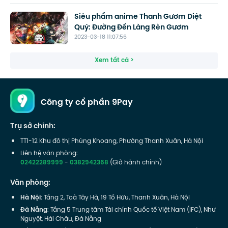
Siêu phẩm anime Thanh Gươm Diệt
Quỷ: Đường Đến Làng Rèn Gươm
2023-03-18 11:07:56
Xem tất cả >
Công ty cổ phần 9Pay
Trụ sở chính:
TT1-12 Khu đô thị Phùng Khoang, Phường Thanh Xuân, Hà Nội
Liên hệ văn phòng:
02422289999
-
0382942368
(Giờ hành chính)
Văn phòng:
Hà Nội
: Tầng 2, Toà Tây Hà, 19 Tố Hữu, Thanh Xuân, Hà Nội
Đà Nẵng
: Tầng 5 Trung tâm Tài chính Quốc tế Việt Nam (IFC), Như
Nguyệt, Hải Châu, Đà Nẵng