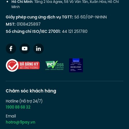
Hồ Chí Minh
: Tầng 2 tòa Agrex, 58 Võ Văn Tần, Xuân Hòa, Hồ Chí
Minh
Giấy phép cung ứng dịch vụ TGTT:
Số 60/GP-NHNN
MST:
0108425897
Số chứng chỉ ISO/IEC 27001:
44 121 251780
Chăm sóc khách hàng
Hotline (Hỗ trợ 24/7)
1900 88 68 32
Email
hotro@9pay.vn