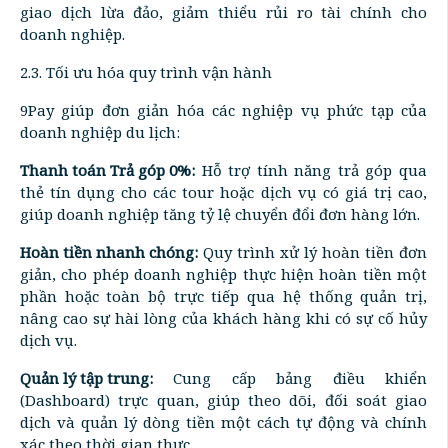
giao dịch lừa đảo, giảm thiểu rủi ro tài chính cho
doanh nghiệp.
2.3. Tối ưu hóa quy trình vận hành
9Pay giúp đơn giản hóa các nghiệp vụ phức tạp của
doanh nghiệp du lịch:
Thanh toán Trả góp 0%:
Hỗ trợ tính năng trả góp qua
thẻ tín dụng cho các tour hoặc dịch vụ có giá trị cao,
giúp doanh nghiệp tăng tỷ lệ chuyển đổi đơn hàng lớn.
Hoàn tiền nhanh chóng:
Quy trình xử lý hoàn tiền đơn
giản, cho phép doanh nghiệp thực hiện hoàn tiền một
phần hoặc toàn bộ trực tiếp qua hệ thống quản trị,
nâng cao sự hài lòng của khách hàng khi có sự cố hủy
dịch vụ.
Quản lý tập trung:
Cung cấp bảng điều khiển
(Dashboard) trực quan, giúp theo dõi, đối soát giao
dịch và quản lý dòng tiền một cách tự động và chính
xác theo thời gian thực.