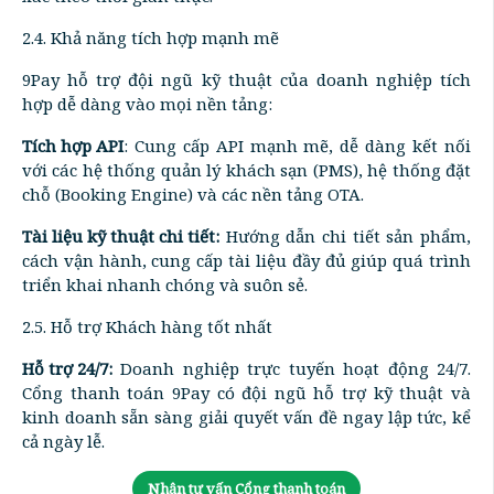
2.4. Khả năng tích hợp mạnh mẽ
9Pay hỗ trợ đội ngũ kỹ thuật của doanh nghiệp tích
hợp dễ dàng vào mọi nền tảng:
Tích hợp API
: Cung cấp API mạnh mẽ, dễ dàng kết nối
với các hệ thống quản lý khách sạn (PMS), hệ thống đặt
chỗ (Booking Engine) và các nền tảng OTA.
Tài liệu kỹ thuật chi tiết:
Hướng dẫn chi tiết sản phẩm,
cách vận hành, cung cấp tài liệu đầy đủ giúp quá trình
triển khai nhanh chóng và suôn sẻ.
2.5. Hỗ trợ Khách hàng tốt nhất
Hỗ trợ 24/7:
Doanh nghiệp trực tuyến hoạt động 24/7.
Cổng thanh toán 9Pay có đội ngũ hỗ trợ kỹ thuật và
kinh doanh sẵn sàng giải quyết vấn đề ngay lập tức, kể
cả ngày lễ.
Nhận tư vấn Cổng thanh toán