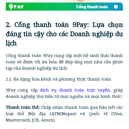
2. Cổng thanh toán 9Pay: Lựa chọn
đáng tin cậy cho các Doanh nghiệp du
lịch
Cổng thanh toán 9Pay cung cấp một hệ sinh thái thanh
toán số được tối ưu hóa để đáp ứng mọi nhu cầu phức
tạp của doanh nghiệp du lịch:
2.1. Đa dạng hóa kênh và phương thức thanh toán
9Pay cung cấp
dịch vụ thanh toán trực tuyến
, giúp
doanh nghiệp thu tiền từ mọi nguồn và mọi hình thức:
Thanh toán thẻ:
Chấp nhận thanh toán qua hầu hết các
loại thẻ Nội địa (ATM/Napas) và Quốc tế (Visa,
Mastercard, JCB, Amex).