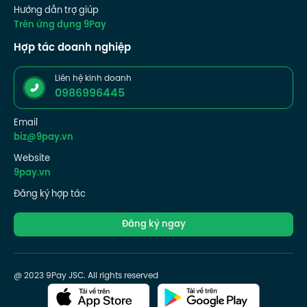
Hướng dẫn trợ giúp
Trên ứng dụng 9Pay
Hợp tác doanh nghiệp
Liên hệ kinh doanh
0986996445
Email
biz@9pay.vn
Website
9pay.vn
Đăng ký hợp tác
Đăng ký ngay
@ 2023 9Pay JSC. All rights reserved