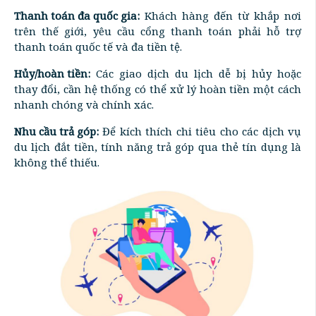
Thanh toán đa quốc gia:
Khách hàng đến từ khắp nơi
trên thế giới, yêu cầu cổng thanh toán phải hỗ trợ
thanh toán quốc tế và đa tiền tệ.
Hủy/hoàn tiền:
Các giao dịch du lịch dễ bị hủy hoặc
thay đổi, cần hệ thống có thể xử lý hoàn tiền một cách
nhanh chóng và chính xác.
Nhu cầu trả góp:
Để kích thích chi tiêu cho các dịch vụ
du lịch đắt tiền, tính năng trả góp qua thẻ tín dụng là
không thể thiếu.