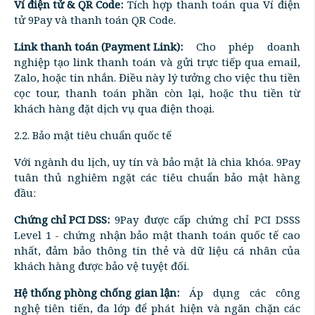
Ví điện tử & QR Code:
Tích hợp thanh toán qua Ví điện
tử 9Pay và thanh toán QR Code.
Link thanh toán (Payment Link):
Cho phép doanh
nghiệp tạo link thanh toán và gửi trực tiếp qua email,
Zalo, hoặc tin nhắn. Điều này lý tưởng cho việc thu tiền
cọc tour, thanh toán phần còn lại, hoặc thu tiền từ
khách hàng đặt dịch vụ qua điện thoại.
2.2. Bảo mật tiêu chuẩn quốc tế
Với ngành du lịch, uy tín và bảo mật là chìa khóa. 9Pay
tuân thủ nghiêm ngặt các tiêu chuẩn bảo mật hàng
đầu:
Chứng chỉ PCI DSS:
9Pay được cấp chứng chỉ PCI DSSS
Level 1 - chứng nhận bảo mật thanh toán quốc tế cao
nhất, đảm bảo thông tin thẻ và dữ liệu cá nhân của
khách hàng được bảo vệ tuyệt đối.
Hệ thống phòng chống gian lận:
Áp dụng các công
nghệ tiên tiến, đa lớp để phát hiện và ngăn chặn các