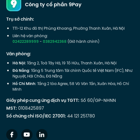
Công ty cổ phần 9Pay
Trụ sở chính:
TT1-12 Khu đô thị Phùng Khoang, Phường Thanh Xuân, Hà Nội
Liên hệ văn phòng:
02422289999
-
0382942368
(Giờ hành chính)
Văn phòng:
Hà Nội
: Tầng 2, Toà Tây Hà, 19 Tố Hữu, Thanh Xuân, Hà Nội
Đà Nẵng
: Tầng 5 Trung tâm Tài chính Quốc tế Việt Nam (IFC), Như
Nguyệt, Hải Châu, Đà Nẵng
Hồ Chí Minh
: Tầng 2 tòa Agrex, 58 Võ Văn Tần, Xuân Hòa, Hồ Chí
Minh
Giấy phép cung ứng dịch vụ TGTT:
Số 60/GP-NHNN
MST:
0108425897
Số chứng chỉ ISO/IEC 27001:
44 121 251780