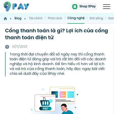
Shop 9Pay
Công nghệ
Blog
Tài chính
|
Phim ảnh
|
|
Đời sống
|
Gam
Cổng thanh toán là gì? Lợi ích của cổng
thanh toán điện tử
13/11/2023
Trong thời đại chuyển đổi số ngày nay thì cổng thanh
toán điện tử đóng góp vai trò rất lớn đối với các doanh
nghiệp và hộ kinh doanh. Để tìm hiểu rõ hơn về lợi ích
và vai trò của cổng thanh toán, hãy đọc ngay bài viết
chia sẻ dưới đây của 9Pay nhé.