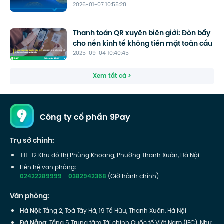
2026-01-07 10:55:28
sản số?
Thanh toán QR xuyên biên giới: Đòn bẩy
cho nền kinh tế không tiền mặt toàn cầu
2025-09-04 10:40:45
Xem tất cả >
Công ty cổ phần 9Pay
Trụ sở chính:
TT1-12 Khu đô thị Phùng Khoang, Phường Thanh Xuân, Hà Nội
Liên hệ văn phòng:
02422289999
-
0382942368
(Giờ hành chính)
Văn phòng:
Hà Nội
: Tầng 2, Toà Tây Hà, 19 Tố Hữu, Thanh Xuân, Hà Nội
Đà Nẵng
: Tầng 5 Trung tâm Tài chính Quốc tế Việt Nam (IFC), Như