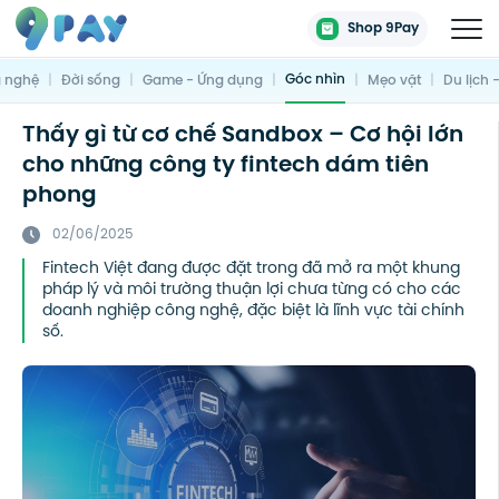
Shop 9Pay
Góc nhìn
 nghệ
|
Đời sống
|
Game - Ứng dụng
|
|
Mẹo vặt
|
Du lịch 
Thấy gì từ cơ chế Sandbox – Cơ hội lớn
cho những công ty fintech dám tiên
phong
02/06/2025
Fintech Việt đang được đặt trong đã mở ra một khung
pháp lý và môi trường thuận lợi chưa từng có cho các
doanh nghiệp công nghệ, đặc biệt là lĩnh vực tài chính
số.