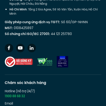
Nguyệt, Hải Châu, Đà Nẵng
Hồ Chí Minh
: Tầng 2 tòa Agrex, 58 Võ Văn Tần, Xuân Hòa, Hồ Chí
Minh
Giấy phép cung ứng dịch vụ TGTT:
Số 60/GP-NHNN
MST:
0108425897
Số chứng chỉ ISO/IEC 27001:
44 121 251780
Chăm sóc khách hàng
Hotline (Hỗ trợ 24/7)
1900 88 68 32
Email