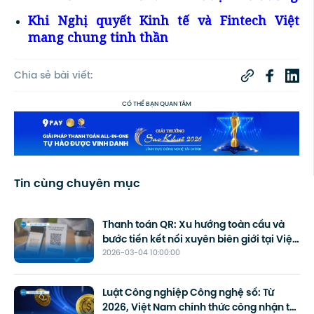
Khi Nghị quyết Kinh tế và Fintech Việt
mang chung tinh thần
Chia sẻ bài viết:
CÓ THỂ BẠN QUAN TÂM
Tin cùng chuyên mục
Thanh toán QR: Xu hướng toàn cầu và
bước tiến kết nối xuyên biên giới tại Việt
2026-03-04 10:00:00
Nam
Luật Công nghiệp Công nghệ số: Từ
2026, Việt Nam chính thức công nhận tài